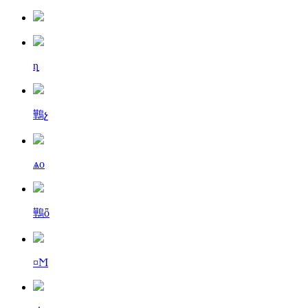
ȵ
鷨չ
ѧо
鷨ȫ
¤Ϻ