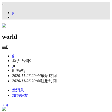
˵
ҳ
world
ûûǩ
0
新手上路
ǰȼ
ά
0 小时
ۼ
2020-11-26 20:44
最后访问
2020-11-26 20:44
注册时间
发消息
加为好友
۽
ҵ