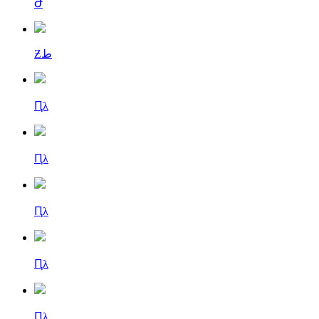
Ժ
Ƶط
Ԥλ
Ԥλ
Ԥλ
Ԥλ
Ԥλ