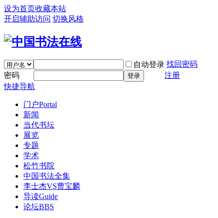
设为首页
收藏本站
开启辅助访问
切换风格
找回密码
自动登录
密码
注册
登录
快捷导航
门户
Portal
新闻
当代书坛
展览
专题
学术
松竹书院
中国书法全集
李士杰VS曹宝麟
导读
Guide
论坛
BBS