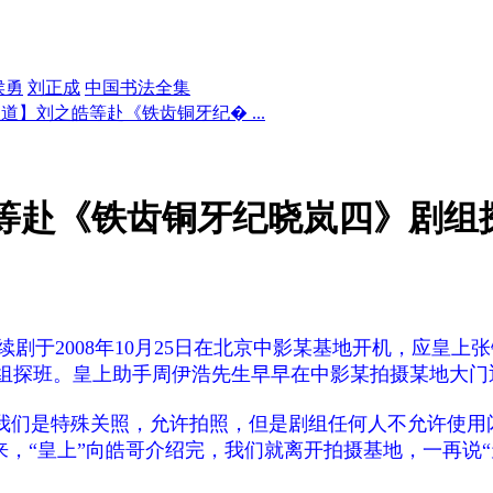
侯勇
刘正成
中国书法全集
道】刘之皓等赴《铁齿铜牙纪� ...
等赴《铁齿铜牙纪晓岚四》剧组
剧于2008年10月25日在北京中影某基地开机，应皇上
组探班。皇上助手周伊浩先生早早在中影某拍摄某地大门
我们是特殊关照，允许拍照，但是剧组任何人不允许使用闪
才来，“皇上”向皓哥介绍完，我们就离开拍摄基地，一再说