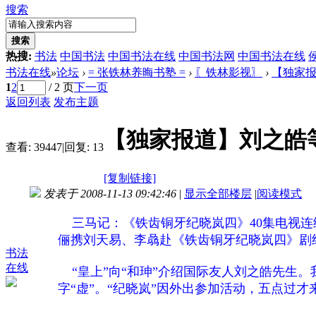
搜索
搜索
热搜:
书法
中国书法
中国书法在线
中国书法网
中国书法在线
书法在线
»
论坛
›
= 张铁林养晦书塾 =
›
〖铁林影视〗
›
【独家报
1
2
/ 2 页
下一页
返回列表
发布主题
【独家报道】刘之皓
查看:
39447
|
回复:
13
[复制链接]
发表于 2008-11-13 09:42:46
|
显示全部楼层
|
阅读模式
三马记：《铁齿铜牙纪晓岚四》40集电视连续
俪携刘天易、李骉赴《铁齿铜牙纪晓岚四》剧
书法
在线
“皇上”向“和珅”介绍国际友人刘之皓先生。
字“虚”。“纪晓岚”因外出参加活动，五点过