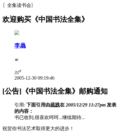
〖全集读书会〗
欢迎购买《中国书法全集》
李骉
༭
#
31
2005-12-30 09:19:46
[公告]《中国书法全集》邮购通知
引用:
下面引用由
疏践
在
2005/12/29 11:27pm
发表
的内容：
书已收到,很喜欢呵呵...继续期待...
祝贺你书法艺术取得更大的进步！