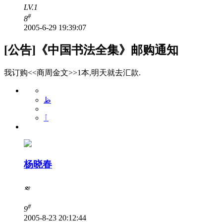
LV.1
#
8
2005-6-29 19:39:07
[公告]《中国书法全集》邮购通知
我订购<<商周金文>>1本,明天就去汇款.
ظ
ٱ
杨晓春
༭
#
9
2005-8-23 20:12:44