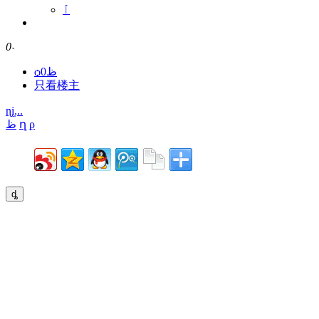
ٱ
0
˴
ѻظ0
只看楼主
ɳܼį...
ظ
ղ
ϼ
ȡ