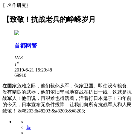
〖名作研究〗
【致敬！抗战老兵的峥嵘岁月
首都网警
LV.3
#
1
2019-6-21 15:29:48
6991
0
在国家危难之际，他们毅然从军，保家卫国。即使没有粮食、
没有精良的武器，他们依旧坚强地奋战在抗日一线，这就是抗
战军人！他们说，再艰难也得活着，活着打日本鬼子！73年前
的今天，日本宣布无条件投降，让我们向所有抗战军人和人民
致敬！ &#8203;&#8203;&#8203;&#8203;
ظ