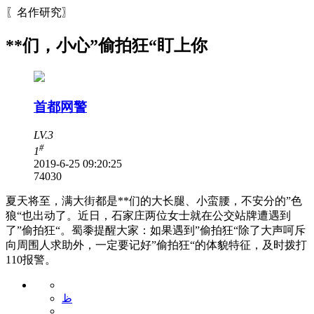
〖名作研究〗
**们，小心”偷拍狂“盯上你
首都网警
LV.3
#
1
2019-6-25 09:20:25
7403
0
夏天将至，满大街都是**们的大长腿、小蛮腰，不安分的”色
狼“也出动了。近日，石家庄两位女士就在公交站牌遭遇到
了”偷拍狂“。蜀黍提醒大家：如果遇到”偷拍狂“除了大声呵斥
向周围人求助外，一定要记好”偷拍狂“的体貌特征，及时拨打
110报警。
ظ