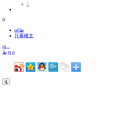
ٱ
0
˴
ѻظ0
只看楼主
ɳܼį...
ظ
ղ
ϼ
ȡ