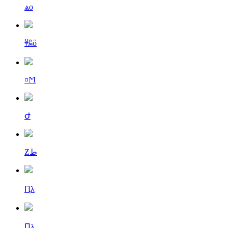
ѧо
鷨ȫ
¤Ϻ
Ժ
Ƶط
Ԥλ
Ԥλ