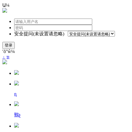
Ա¼
安全提问(未设置请忽略)
登录
ʹõʺŵ¼
۽
ҵ
ȵ
鷨չ