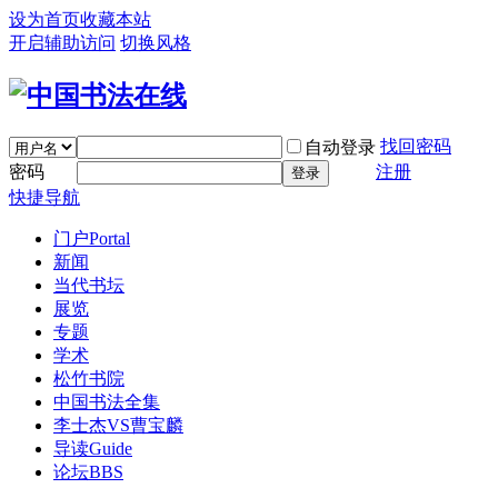
设为首页
收藏本站
开启辅助访问
切换风格
找回密码
自动登录
密码
注册
登录
快捷导航
门户
Portal
新闻
当代书坛
展览
专题
学术
松竹书院
中国书法全集
李士杰VS曹宝麟
导读
Guide
论坛
BBS