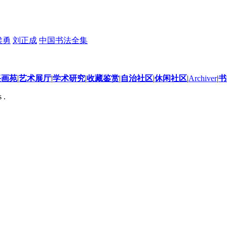
侯勇
刘正成
中国书法全集
兴画苑
|
艺术展厅
|
学术研究
|
收藏鉴赏
|
自治社区
|
休闲社区
|
Archiver
|
书
 .