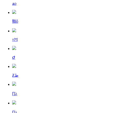
ѧо
鷨ȫ
¤Ϻ
Ժ
Ƶط
Ԥλ
Ԥλ