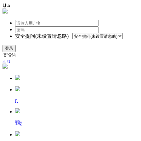
Ա¼
安全提问(未设置请忽略)
登录
ʹõʺŵ¼
۽
ҵ
ȵ
鷨չ