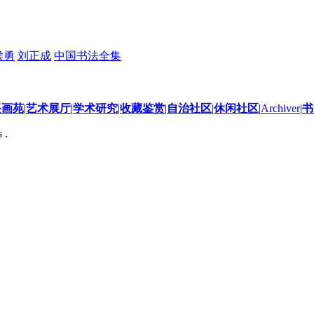
侯勇
刘正成
中国书法全集
兴画苑
|
艺术展厅
|
学术研究
|
收藏鉴赏
|
自治社区
|
休闲社区
|
Archiver
|
书
 .