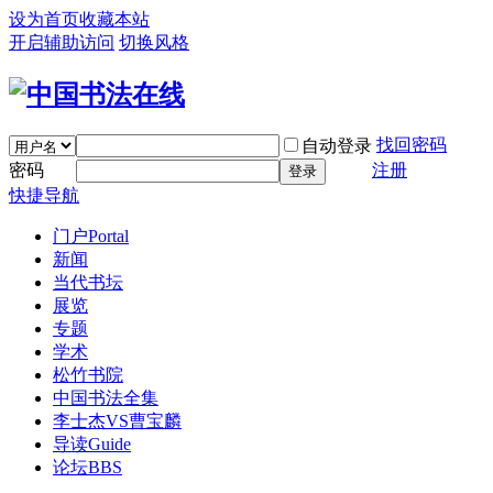
设为首页
收藏本站
开启辅助访问
切换风格
找回密码
自动登录
密码
注册
登录
快捷导航
门户
Portal
新闻
当代书坛
展览
专题
学术
松竹书院
中国书法全集
李士杰VS曹宝麟
导读
Guide
论坛
BBS