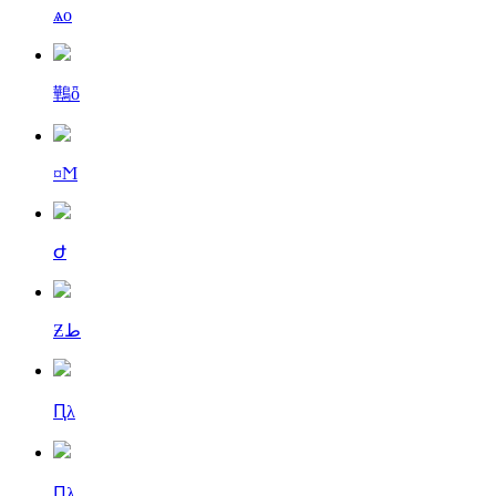
ѧо
鷨ȫ
¤Ϻ
Ժ
Ƶط
Ԥλ
Ԥλ