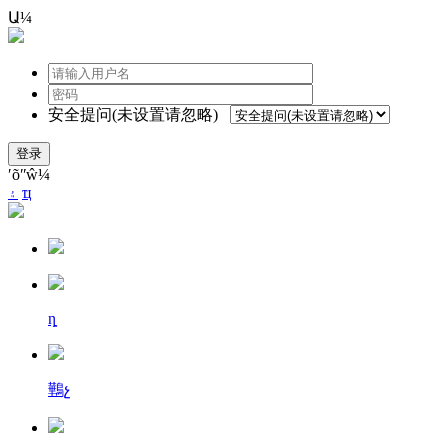
Ա¼
安全提问(未设置请忽略)
登录
ʹõʺŵ¼
۽
ҵ
ȵ
鷨չ