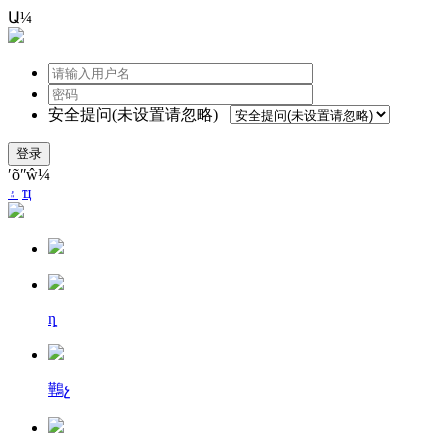
Ա¼
安全提问(未设置请忽略)
登录
ʹõʺŵ¼
۽
ҵ
ȵ
鷨չ