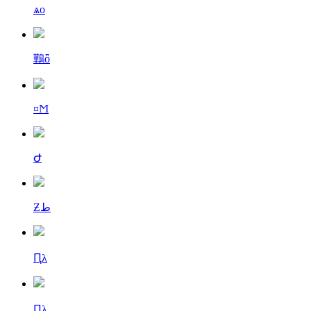
ѧо
鷨ȫ
¤Ϻ
Ժ
Ƶط
Ԥλ
Ԥλ