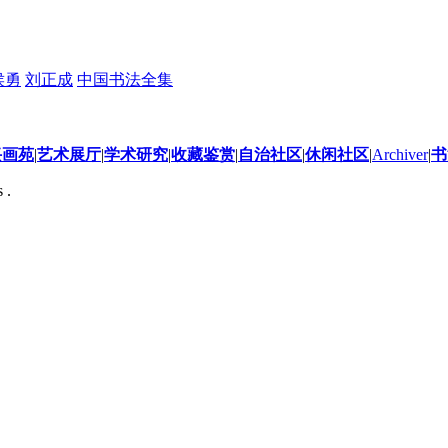
侯勇
刘正成
中国书法全集
兴画苑
|
艺术展厅
|
学术研究
|
收藏鉴赏
|
自治社区
|
休闲社区
|
Archiver
|
书
 .