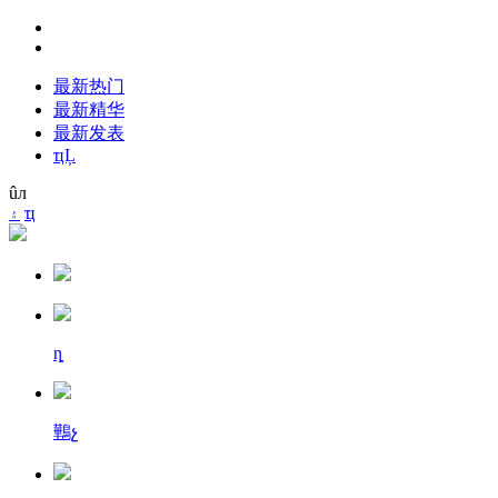
最新热门
最新精华
最新发表
ҵĻ
ûл
۽
ҵ
ȵ
鷨չ