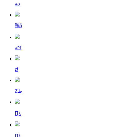
ѧо
鷨ȫ
¤Ϻ
Ժ
Ƶط
Ԥλ
Ԥλ