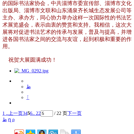
的国际书法家协会，中共淄博市委宣传部、淄博市文化
出版局、淄博市文联和山东涌泉齐长城生态发展公司等
主办、承办方，同心协力举办这样一次国际性的书法艺
术展览盛会，表示由衷的赞赏和支持。我相信，这次大
展将对促进书法艺术的传承与发展，普及与提高，并增
进各国书法家之间的交流与友谊，起到积极和重要的作
用。
祝贺大展圆满成功！
ظ
ٱ
1 ..
上一页
3
4
5
6
.. 22
/ 22 页
下一页
ظ
ղ
ϼ