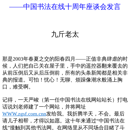
——中国书法在线十周年座谈会发言
九斤老太
那是2003年春夏之交的阳春四月——正值非典肆虐的时
候，人们把自己关在屋子里，手中的遥控器翻来覆去的
从前压倒后又从后压倒前，所有的头条新闻都是相关非
典的报道。可怕！忧心！无聊、烦躁像潮水般涌上胸
口，难受啊。
记得，一天严峻（第一任中国书法在线网站站长）打电
话说刘老师建了一个网站，并将网址
WWW.zgsf.com.cnn
发给我。我折腾半天，不会。最后
请儿子相帮，才得以如愿。这十年来通过“中国书法在
线”接触到其他书法网。在网络里从不同场合目睹了斗