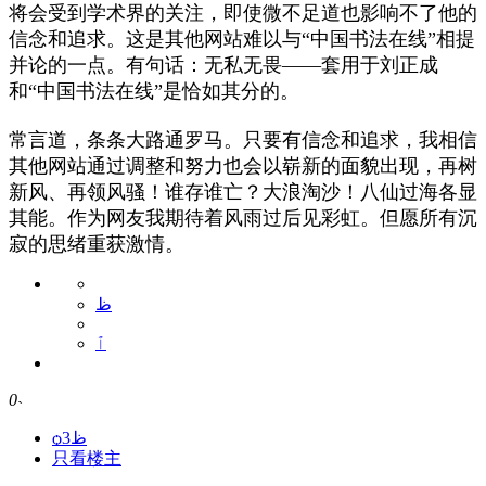
将会受到学术界的关注，即使微不足道也影响不了他的
信念和追求。这是其他网站难以与“中国书法在线”相提
并论的一点。有句话：无私无畏——套用于刘正成
和“中国书法在线”是恰如其分的。
常言道，条条大路通罗马。只要有信念和追求，我相信
其他网站通过调整和努力也会以崭新的面貌出现，再树
新风、再领风骚！谁存谁亡？大浪淘沙！八仙过海各显
其能。作为网友我期待着风雨过后见彩虹。但愿所有沉
寂的思绪重获激情。
ظ
ٱ
0
˴
ѻظ3
只看楼主