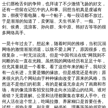
士们唇枪舌剑的争辩，也拜读了不少激情飞扬的好文，
还有一些留在记忆中的人和事。回想当初真是虔诚有
加，彻夜守着电脑，每一个帖子，每一段话都不放过。
于是渐渐的知道了，卖粥翁、天生书呆子、一痴、丁
剑、侯勇、流浪客、孙向群、朱中原、韩好古等等的很
多网络高手。
一晃十年过去了。想起来，随着时间的推移，当初沉溺
网络的激情渐渐消退，以致不爱上网了。原因很多，也
很复杂，一时无法说清。但是“中国书法在线”网我则不
间断的在一直在光顾。虽然我的网络经历有足足十年，
但充其量就是一个看客。看了这些年来的帖子，我却没
有一点长进，主要是懒的缘故。但是感觉还是有的：原
来很火的几个网站由于种种缘由改变了原来的风格，当
然这不是他们的初衷，有的是被逼无奈走向了画廊和市
场，有的像流浪客招安拉降走向水泊梁山的结局。谁对
谁错？无需甚解。公里和法理都聚集在掌权人手中。任
何人活在这个世上，吃喝拉撒、养家糊口是首要任务。
试想：书协主席、副主席、秘书长、理事等等的书官的