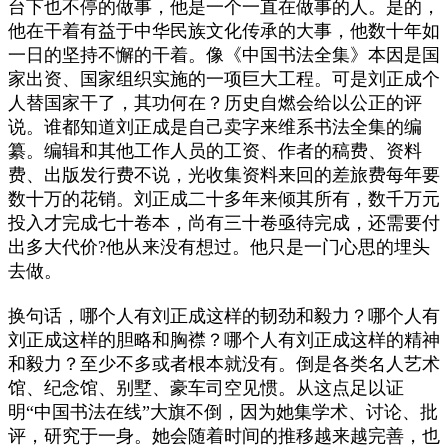
台下也不停的做事，他是一个一直在做事的人。是的，
他在干着有益于中华民族文化传承的大事，他数十年如
一日的坚持不懈的干着。像《中国书法全集》本因是国
家出资、国家组织实施的一项巨大工程。可是刘正成个
人替国家干了，其功何在？历史自燃会给以公正的评
说。谁都知道刘正成是自己卖字来维系书法全集的编
纂。编辑和其他工作人员的工资、作者的稿费、资料
费、出版发行费不说，光收集资料来回的差旅费每年要
数十万的花销。刘正成二十多年来倾其所有，数千万元
投入才完成七十卷本，尚有三十卷亟待完成，还需要付
出多大代价?他从来没有想过。他只是一门心思的埋头
去做。
换句话，哪个人有刘正成这样的韧劲和毅力？哪个人有
刘正成这样的胆略和胸襟？哪个人有刘正成这样的精神
和毅力？至少不多或者根本就没有。倒是各类名人艺术
馆、纪念馆、别墅、豪车司空见惯。从这点足以证
明“中国书法在线”大旗不倒，因为她集学术、讨论、批
评，研究于一身。她会随着时间的推移越来越完善，也