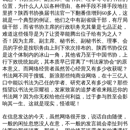
位置，为什么人人以各种理由、各种手段不择手段地往
里挤？陕西书协换届书法官一下翻番倍增到60多人，这
就是一个典型的例证。他们之中有副省级干部，有厅局
级干部，而省书协主席的行政职务充其量是七品正处，
难道这些领导是为了让贤举能腾出位子给有为之人？
否！因为主席、副主席、秘书长、副秘书长、理事、会
员的字价是按职务由上到下依次排布的。陕西书协仅仅
是这个体制内的冰山一角，其他省乃至于中国书协，上
行下效统统如此，其本质早已背离了“书法家协会”的原
本意义。而网络经营者虽然苦心经营又有多少收获呢？
书法网不同于搜狐、新浪那些纯商业网络，在十三亿人
口中能以书法为己任的学者、研究者又有多少呢？那些
指望以书法光宗耀祖，发家致富的追梦者谁来顾忌你的
书法网？因为你无权给他任何利益，过于参与胜至会影
响其一生。这就是现实，怪谁呢！
在信息发达的今天，虽然网络很开放，说话自由随便，
一般的闲扯忽悠没人在意，不一般的发言就会牵扯到书