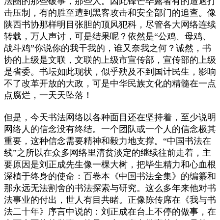
法圈的那些破事，那些人。因此锋芒毕露者有的遭遇打
击压制，有的胜至遭到黑客攻击和安全部门的追查。像
陕西书协那样明目张胆的顶风犯科，尽管各大网络连续
转载，万人声讨，可是结果呢？依然是“公鸡、母鸡、
战斗鸡”你说你的我干我的，谁又奈我之何？诚然，书
协的上级是文联，文联的上级市宣传部，宣传部的上级
是省委。书坛如此现状，似乎殃及不到国计民生，影响
不了改革开放的大政，可是中华民族文化的精髓在一点
点腐烂，一天天坠落！
但是，今天书法网络以各种面目还在坚持着，至少说明
网络人的信念没有终结。一个团队或一个人的信念极其
重要，这种信念需要精神和毅力地支撑。“中国书法在
线”之所以在众多网络里清贫淡定的继续往前走着，主
要原因是刘正成先生像一棵大树，把毕生精力和心血根
深植于终身的使命：百卷本《中国书法全集》的编纂和
那永远无法割舍的书法探索与研究。这么多年来他对书
法事业的付出，世人有目共睹。正像陈传席在《我与书
法二十年》序言中说的：刘正成在台上不停的做事，在