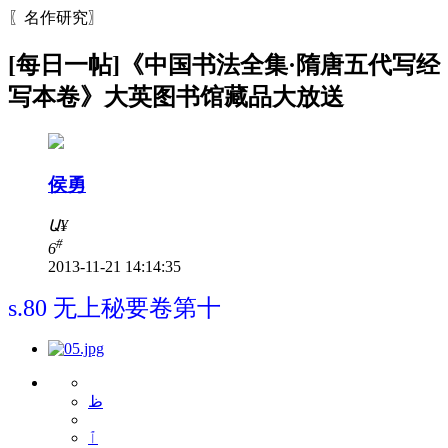
〖名作研究〗
[每日一帖]《中国书法全集·隋唐五代写经
写本卷》大英图书馆藏品大放送
侯勇
Ա
¥
#
6
2013-11-21 14:14:35
s.80 无上秘要卷第十
ظ
ٱ