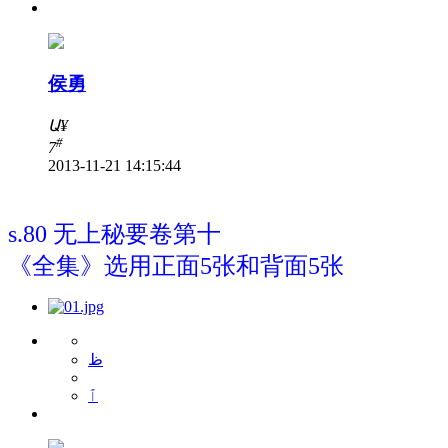
侯勇
Ա
¥
#
7
2013-11-21 14:15:44
s.80 无上秘要卷第十
《全集》选用正面5张和背面5张
ظ
ٱ