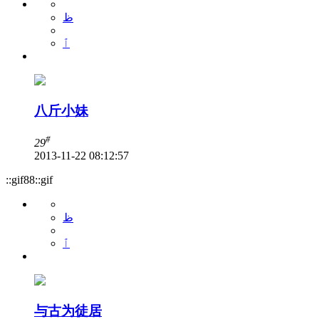
ظ
ٱ
八斤小妹
#
29
2013-11-22 08:12:57
::gif88::gif
ظ
ٱ
与古为徒居