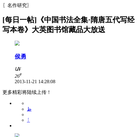
〖名作研究〗
[每日一帖]《中国书法全集·隋唐五代写经
写本卷》大英图书馆藏品大放送
侯勇
Ա
¥
#
26
2013-11-21 14:28:08
更多精彩将陆续上传！
ظ
ٱ