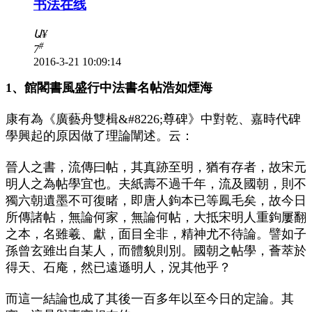
书法在线
Ա
¥
#
7
2016-3-21 10:09:14
1、館閣書風盛行中法書名帖浩如煙海
康有為《廣藝舟雙楫&#8226;尊碑》中對乾、嘉時代碑
學興起的原因做了理論闡述。云：
晉人之書，流傳曰帖，其真跡至明，猶有存者，故宋元
明人之為帖學宜也。夫紙壽不過千年，流及國朝，則不
獨六朝遺墨不可復睹，即唐人鉤本已等鳳毛矣，故今日
所傳諸帖，無論何家，無論何帖，大抵宋明人重鉤屢翻
之本，名雖羲、獻，面目全非，精神尤不待論。譬如子
孫曾玄雖出自某人，而體貌則別。國朝之帖學，薈萃於
得天、石庵，然已遠遜明人，況其他乎？
而這一結論也成了其後一百多年以至今日的定論。其