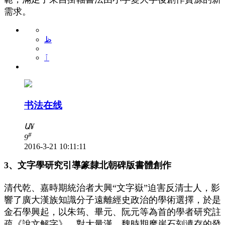
需求。
ظ
ٱ
书法在线
Ա
¥
#
9
2016-3-21 10:11:11
3、文字學研究引導篆隸北朝碑版書體創作
清代乾、嘉時期統治者大興“文字嶽”迫害反清士人，影
響了廣大漢族知識分子遠離經史政治的學術選擇，於是
金石學興起，以朱筠、畢元、阮元等為首的學者研究註
疏《說文解字》，對大量漢、魏時期摩崖石刻遺存的發