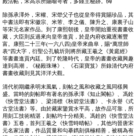
殿法帖，宋高宗所賜喻雩者，多鍾王秘跡。⒁
除孫承澤外，宋權、宋犖父子也從皇帝得賞賜珍品，其
中書法即有宋徽宗、米芾、李之儀、陳升之、康裏子山
等宋元名家作品。到了康熙朝後，皇帝開始重視書畫收
藏，大臣則反過來向皇帝進貢，於是內府收藏逐漸豐
富。康熙二十三年(一六八四)皇帝來曲阜，賜“萬世師
表”四大字，衍聖公孔毓圻則將所藏王羲之《黃庭經》
等書畫進貢內廷。到了乾隆時代，皇帝的書畫收藏興趣
達到高潮，《秘殿珠琳》、《石渠寶笈》所錄清代內府
書畫收藏則見其洋洋大觀。
清代初期繼承明末風氣，刻帖之風和收藏之風同樣興
盛。當時的刻帖即有著名的孫承澤《知止閣帖》、馮銓
《快雪堂法書》、梁清標《秋碧堂法書》、卡永譽《式
古堂法書》等。由於藏家鑒賞水平高，故作品可靠，所
用刻工技術精湛，刻帖均十分精美。馮銓的《快雪堂法
書》五卷，首列王羲之《快雪時晴帖》，其他均晉唐宋
元名家法書，作品質量和勾摹鐫刻俱極精善，被稱為有