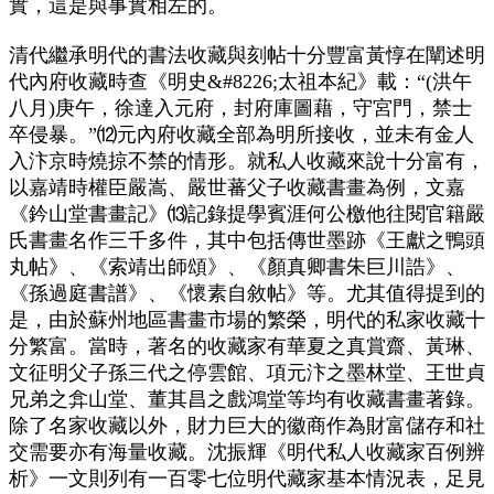
實，這是與事實相左的。
清代繼承明代的書法收藏與刻帖十分豐富黃惇在闡述明
代內府收藏時查《明史&#8226;太祖本紀》載：“(洪午
八月)庚午，徐達入元府，封府庫圖藉，守宮門，禁士
卒侵暴。”⑿元內府收藏全部為明所接收，並未有金人
入汴京時燒掠不禁的情形。就私人收藏來說十分富有，
以嘉靖時權臣嚴嵩、嚴世蕃父子收藏書畫為例，文嘉
《鈐山堂書畫記》⒀記錄提學賓涯何公檄他往閱官籍嚴
氏書畫名作三千多件，其中包括傳世墨跡《王獻之鴨頭
丸帖》、《索靖出師頌》、《顏真卿書朱巨川誥》、
《孫過庭書譜》、《懷素自敘帖》等。尤其值得提到的
是，由於蘇州地區書畫市場的繁榮，明代的私家收藏十
分繁富。當時，著名的收藏家有華夏之真賞齋、黃琳、
文征明父子孫三代之停雲館、項元汴之墨林堂、王世貞
兄弟之弇山堂、董其昌之戲鴻堂等均有收藏書畫著錄。
除了名家收藏以外，財力巨大的徽商作為財富儲存和社
交需要亦有海量收藏。沈振輝《明代私人收藏家百例辨
析》一文則列有一百零七位明代藏家基本情況表，足見