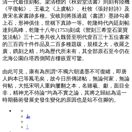
清一代最佳刻帖。梁清標的《秋碧堂法書》則刻有陸機
《平復帖》、王羲之《上虞帖》、杜牧《張好好詩》及
唐宋名家書跡多種。安岐則將孫過庭《書譜》墨跡勾摹
上石，形神俱佳，世稱下真跡一等。乾隆時代內廷刻帖
達到高峰，乾隆十八年(1753)刻成《禦刻三希堂石渠寶
笈法帖》三十二卷共收入魏晉至明代壹百三十五位書家
的三百四十件作品及二百多種題跋，規模之大，收羅之
廣，鐫刻之精，均為歷代所未有，其全部原石至今仍在
北海公園白塔西側閱古樓嵌置可鑒。
由此可見，康有為所謂“不獨六朝遺墨不可復睹，即唐
人鉤本已等鳳毛矣，故今日所傳諸帖，無論何家，無論
何帖，大抵宋明人重鉤屢翻之本，名雖羲、獻，面目全
非，精神尤不待論”均為不實之論，其將之歸結為這一
時期藝術發展史發生變化的原因也是站不住腳的。
ظ
ٱ