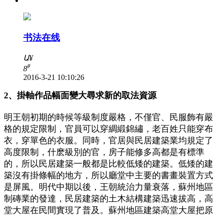
书法在线
Ա
¥
#
8
2016-3-21 10:10:26
2、掛軸作品幅面變大尋求新的取法資源
明王朝初期的時候等級制度嚴格，不僅官、民服飾有嚴
格的規定限制，官員可以穿綢緞錦繡，老百姓只能穿布
衣，穿單色的衣服。同時，官居與民居建築業均規定了
高度限制，什麽級別的官，房子能修多高都是有標準
的，所以民居建築一般都是比較低矮的建築。低矮的建
築沒有掛條幅的地方，所以廳堂中主要的書畫裝置方式
是屏風。明代中期以後，王朝統治力量衰落，蘇州地區
制磚業的發達，民居建築的土木結構建築迅速拔高，高
堂大屋在民間實現了普及。蘇州地區建築高堂大屋把原