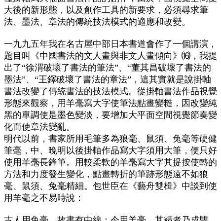
大後的新形態，以及創作工具的新要求，必須尋求筆
法、墨法、章法的傳統技法模式的適應和改變。
一九九五年我在名古屋中部日本書道會作了一個講演，
題目叫《中國書法的文人畫與非文人畫傾向》⒃，我提
出了“徐渭破壞了書法的筆法”、“董其昌破壞了書法的
墨法”、“王鐸破壞了書法的章法”，這其實就是說掛軸
書法改變了傳統書法的技法模式。從掛軸書法作品視覺
形態來觀察，用羊毫寫大字使筆法點畫變糙，因改變純
黑的單調使是墨色變淡，要增加大平面空間視覺節奏變
化而使章法變亂。
明代以前，書家所用毛筆多為狼毫、鼠須、兔毫等硬健
筆毫，中、晚明以後掛軸作品寫大字須用大筆，便只好
使用羊毫長鋒筆。用較柔軟的羊毫寫大字其提按使轉的
方法和力度發生變化，點畫轉折的筆跡形態遠不如狼
毫、鼠須、兔毫精細。包世臣在《藝舟雙楫》中談到使
用羊毫之不易時說：
古人用兔毫，故書有中線；今用羊毫，其精者乃成雙