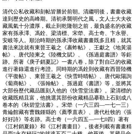
清代公私收藏和刻帖皆勝於前朝。清繼明後，書畫收藏
達到歷史的高峰期。清初承襲明代之風，文人士大夫收
藏風氣十分濃厚，截止到乾隆朝之前，最負盛名的收藏
家有孫承澤、馮銓、梁清標、宋犖、高士奇、卞永譽、
安岐等人。順治時期的孫承澤收藏書畫既多且精，就其
書法來說就有東晉王羲之《裹蚱帖》、王獻之《地黃湯
帖》、唐代陸柬之《陸機文賦》、《孫過庭書譜》等鉅
跡。所著《庚子銷夏記》一書八卷，除了對自己的收藏
進行著錄還進行考證。同時期的馮銓則收藏有西晉陸機
《平復帖》、東晉王羲之《快雪時晴帖》、唐代歐陽詢
《蔔商帖》、《張翰帖》、孫過庭《書譜》等，並將其
大部份歷代藏品匯刻入他的《快雪堂法書》。梁清標的
收藏既精且富，他挑選其部份收藏精品摹勒上石刻成八
卷本的《秋碧堂法書》。宋犖（一六三四—一七一三）
青綸館藏有曹魏鍾繇的《薦季直表》、唐代杜牧的《張
好好詩》等名跡。高士奇（一六四五—一七0四）著有
《江村銷夏錄》和《江村書畫目》，後者列載有書畫精
品而“永存秘玩”的就達五百二十種，他死後，其藏品全