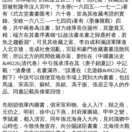
部被乾隆帝沒入宮中。卞永譽(一六四五—一七一二)著
有《式古堂書畫匯考》六十卷，皆為其收藏考證的實
錄。安岐一六八三—一七四四)著有《墨像匯觀》四
卷，共中兩卷為法書，財力雄厚長住揚州，其鑒賞又
精，端方在其書序裏稱“以故法書名畫之歸鹿村者，若
魚之趨藪淵”，可見其收藏之富。李自成和滿請軍隊進
入北京後，造成社會混亂，宮廷和豪門收藏書畫流散民
間，所以北方的民間收藏亦富。劉恒在《中國書法史
&#8226;清代卷》中引孫承澤在其《庚子銷夏記》中記
載：“滄桑後，名畫滿市。”談遷在《北遊錄&#8226;記
郵下》中說可以很便宜地在市場上買到大內書畫，包括
馬遠、宋高宗、蘇軾、吳鎮、馮子振、張居正等人的作
品。同書記載吳偉業回憶：
先朝節慎庫內圖書，俱宋宣和物。金人入汴，歸之燕，
元仍之。明初，徐中山下燕，封府庫圖籍。甲申之變，
李賊遁，都入清宮。同年孫北海身入大內，見封識猶中
山時也，今散佚無壹存。向分賜諸臣書畫，北海得大觀