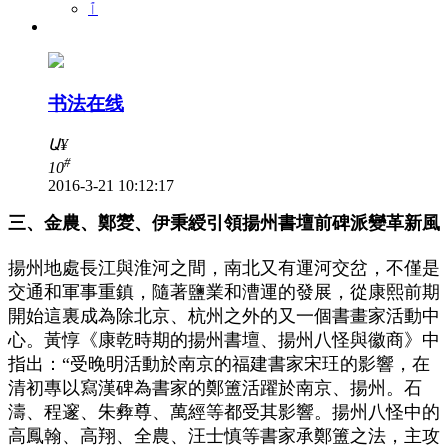
ٱ
书法在线
Ա
¥
#
10
2016-3-21 10:12:17
三、金農、鄭夑、伊秉綬引領揚州書壇前碑派變革新風
揚州地處長江與淮河之間，南北又有運河交岔，不僅是
交通和軍事重鎮，隨著鹽業和漕運的發展，從康熙前期
開始這裏成為除北京、杭州之外的又一個書畫家活動中
心。黃惇《康乾時期的揚州書壇、揚州八怪與徽商》中
指出：“受晚明活動於南京的福建書家宋玨的影響，在
清初專以寫漢碑為書家的鄭簠活躍於南京、揚州。石
濤、程邃、朱彜尊、萬經等都受其影響。揚州八怪中的
高鳳翰、高翔、全農、汪士慎等書家承鄭簠之法，主攻