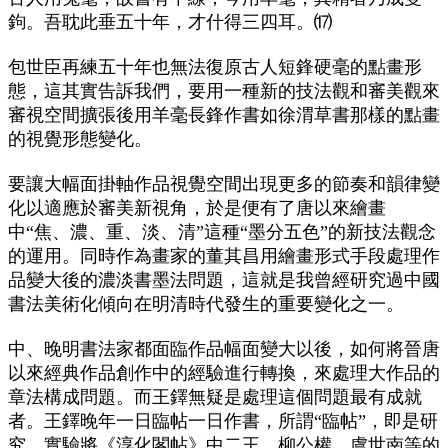
鉤。吾耽此垂五十年，才什得三四耳。⒄
包世臣再練五十年也無法復原古人短鋒硬毫的點畫形
態，這其實告訴我們，要用一種新的技法觀和審美觀來
審視空間擴張後用羊毫長鋒作書如徐渭草書那樣的點畫
的視覺形態變化。
要讓大幅面掛軸作品視覺空間出現更多的節奏和韻律變
化以適應於審美新視角，於是便有了唐以來繪畫
中“焦、濃、重、淡、清”這種“墨分五色”的新技法觀念
的運用。同時作為畫家的董其昌用繪畫形式手段處理作
品變大後的濃淡書墨法問題，這就是我曾經研究過中國
書法美術化傾向在明清時代發生的重要變化之一。
中、晚明書法家都面臨作品幅面變大以後，如何將晉唐
以來經典作品創作中的經驗進行轉換，來處理大作品的
章法構成問題。而王鐸無疑是處理這個問題最有成就
者。王鐸晚年一日臨帖一日作書，所謂“臨帖”，即是研
究、實驗將《淳化閣帖》中二王、柳公權、虞世南等的