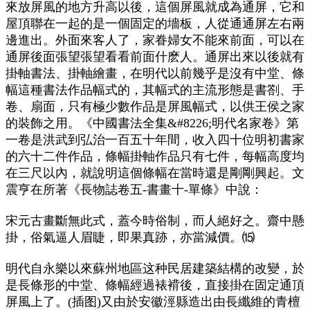
來放屏風的地方升高以後，這個屏風就成為通屏，它和
屋頂聯在一起的是一個固定的墻板，人從通通屏左右兩
邊進出。外面來客人了，家眷婦女不能來前面，可以在
通屏後面張望張望看看前面什麽人。通屏出來以後就有
掛軸書法、掛軸繪畫，在明代以前幾乎是沒有中堂、條
幅這種書法作品幅式的，其幅式的主流形態是書劄、手
卷、扇面，只有極少數作品是屏風幅式，以供王侯之家
的裝飾之用。《中國書法全集&#8226;明代名家卷》第
一卷是洪武到弘治一百五十年間，收入四十位明初書家
的六十二件作品，條幅掛軸作品只有七件，每幅高度均
在三尺以內，就說明這個條幅在當時還是剛剛興起。文
震亨在所著《長物誌卷五-書畫十-單條》中說：
宋元古畫斷無此式，蓋今時俗制，而人絕好之。齋中懸
掛，俗氣逼人眉睫，即果真跡，亦當減價。⒂
明代自永樂以來蘇州地區这种民居建築結構的改變，於
是長條形的中堂、條幅經過裱褙後，直接掛在固定通頂
屏風上了。(插图)又由於安徽涇縣造出由長纖維的青檀