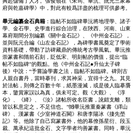
興起儲備了人才。張俊嶺在《朱筠、畢沆、阮元三家幕
府與乾嘉碑學》中，對此有較爲詳盡的梳理可供參考。
畢元編纂金石典籍
：臨帖不如臨碑畢沅將地理學、諸子
學、金石學、史學進行綜合治理，在陜西、河南、山東
幕府期間分別編纂《關中金石記》、《中州金石記》，
並與阮元合編《山左金石記》，為碑學書風奠定了學術
資料基礎，帶動了訪碑藏鼎的傳統考古學風氣。畢沅推
崇篆書和隋前石刻，貶低宋、明刻帖的價值，提出“臨
帖不如臨碑”的觀點。他《中州金石記●升仙太子碑
後》中說：“予嘗論學書之法，臨帖不如臨碑。碑則古
人親自書丹，當時摹刊，求其神采，宜得十之九。其見
於法帖，則傳之百數十年，紙墨漫滅，或是後人臨摹贗
本，鑒賞家誤以為真，俱未可定。觀《大觀》、《淳
化》、《絳》、《汝》諸帖所收名臣書，訛錯支離，類
皆以私意定之，不足信也。”⒅畢沅推重秦篆書《繹山
碑》、漢篆書《少室神道石闕》和唐李陽冰《捿先塋
記》等。他除了自己寫篆書外，他的幕僚孫星衍、段玉
裁、萬承紀這批金石、文字學者均善篆書。同時，畢沅