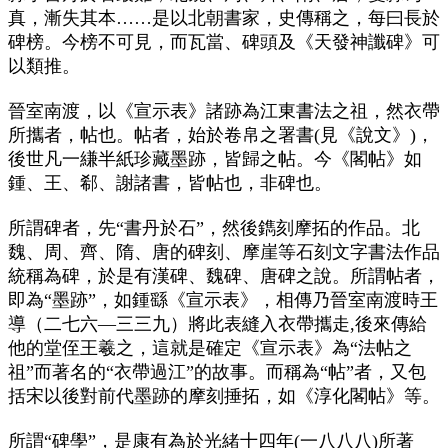
真，漸失其本……是以北朝書家，史傳稱之，每曰長於
碑榜。今榜不可見，而瓦當、碑頭及《天發神讖碑》可
以類推。
晉室南渡，以《宣示表》諸跡為江東書法之祖，然衣帶
所攜者，帖也。帖者，始於卷帛之署書(見《說文》)，
後世凡一縑半紙珍藏墨跡，皆歸之帖。今《閣帖》如
鍾、王、郗、謝諸書，皆帖也，非碑也。
所謂碑者，先“書丹於石”，然後鐫刻摩拓的作品。北
魏、周、齊、隋、唐的碑刻、摩崖等石刻文字書法作品
統稱為碑，於是有漢碑、魏碑、唐碑之說。所謂帖者，
即為“墨跡”，如鍾繇《宣示表》，相傳乃晉室南渡時王
導（二七六—三三九）將此表縫入衣帶攜走,後來傳給
他的堂侄王羲之，這就是確定《宣示表》為“法帖之
祖”而著名的“衣帶過江”的故事。而稱為“帖”者，又包
括宋以後對前代墨跡的摩刻捶拓，如《淳化閣帖》等。
所謂“碑學”，是康有為於光緒十四年(一八八八)所著