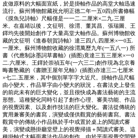
皮做原料的大幅面宣紙，於是掛軸作品的高堂大軸迅速
流行。蘇州博物館藏祝允明正德二年一五0四)所書條幅
《摸魚兒詩軸》尺幅僅是一一二.二厘米×二九.三厘
米。在嘉靖以後，文征明、徐渭、董其昌、張瑞圖、王
鐸均先後開始創作了大量高堂大軸作品。蘇州博物館收
藏的文征明《進春朝賀詩軸》達三四八.四厘米×一0五.
一厘米。蘇州博物館收藏的徐渭萬歷九年(一五八一) 所
書《代應制詠墨詞草書軸》(插图)竟達三五三厘米×一0
二.六厘米。王鐸於崇禎五年(一六三二)創作現為北京養
晦書塾藏的《書贈王屋年兄軸》(插图)亦達三二七厘米
×七二.五厘米，其中個別單字字大近尺。掛軸作品尺幅
由小變大，作品單字由小變大的狀況，在書法史上發生
的前此未有的巨大變化，並且很快成為書法藝術的主流
形態。這種變化同時引起了創作心理、審美功能、作品
的視覺因素、以及創作技法的巨大變化。書法從傳統的
實用兼審美的書寫，演變成僅供觀賞的藝術書寫。書法
觀賞中的傳統小作品執於手中或置於桌上的閱讀式審
美，演變成懸掛廳堂壁上的視覺掃描＋閱讀式審美。這
種掛軸式大幅面書法作品的創作，由於平面視覺空間變