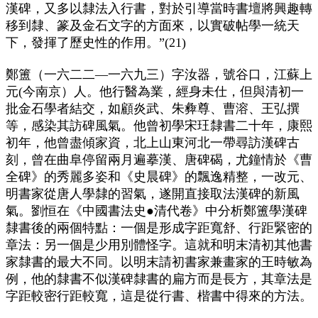
漢碑，又多以隸法入行書，對於引導當時書壇將興趣轉
移到隸、篆及金石文字的方面來，以實破帖學一統天
下，發揮了歷史性的作用。”(21)
鄭簠（一六二二—一六九三）字汝器，號谷口，江蘇上
元(今南京）人。他行醫為業，經身未仕，但與清初一
批金石學者結交，如顧炎武、朱彜尊、曹溶、王弘撰
等，感染其訪碑風氣。他曾初學宋玨隸書二十年，康熙
初年，他曾盡傾家資，北上山東河北一帶尋訪漢碑古
刻，曾在曲阜停留兩月遍摹漢、唐碑碣，尤鐘情於《曹
全碑》的秀麗多姿和《史晨碑》的飄逸精整，一改元、
明書家從唐人學隸的習氣，遂開直接取法漢碑的新風
氣。劉恒在《中國書法史●清代卷》中分析鄭簠學漢碑
隸書後的兩個特點：一個是形成字距寬舒、行距緊密的
章法：另一個是少用別體怪字。這就和明末清初其他書
家隸書的最大不同。以明末請初書家兼畫家的王時敏為
例，他的隸書不似漢碑隸書的扁方而是長方，其章法是
字距較密行距較寬，這是從行書、楷書中得來的方法。