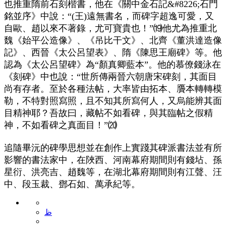
也推重隋前石刻楷書，他在《關中金石記&#8226;石門
銘並序》中說：“(王)遠無書名，而碑字超逸可愛，又
自歐、趙以來不著錄，尤可寶貴也！”⒆他尤為推重北
魏《始平公造像》、《吊比干文》、北齊《董洪達造像
記》、西晉《太公呂望表》、隋《陳思王廟碑》等。他
認為《太公呂望碑》為“顏真卿藍本”。他的慕僚錢泳在
《刻碑》中也說：“世所傳兩晉六朝唐宋碑刻，其面目
尚有存者。至於各種法帖，大率皆由拓本、贗本轉轉模
勒，不特對照寫照，且不知其所寫何人，又烏能辨其面
目精神耶？吾故曰，藏帖不如看碑，與其臨帖之假精
神，不如看碑之真面目！”⒇
追隨畢沅的碑學思想並在創作上實踐其碑派書法並有所
影響的書法家中，在陜西、河南幕府期間則有錢坫、孫
星衍、洪亮吉、趙魏等，在湖北幕府期間則有江聲、汪
中、段玉裁、鄧石如、萬承紀等。
ظ