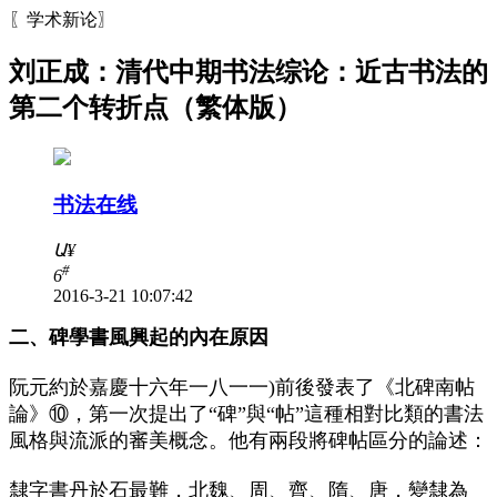
〖学术新论〗
刘正成：清代中期书法综论：近古书法的
第二个转折点（繁体版）
书法在线
Ա
¥
#
6
2016-3-21 10:07:42
二、碑學書風興起的內在原因
阮元約於嘉慶十六年一八一一)前後發表了《北碑南帖
論》⑩，第一次提出了“碑”與“帖”這種相對比類的書法
風格與流派的審美概念。他有兩段將碑帖區分的論述：
隸字書丹於石最難，北魏、周、齊、隋、唐，變隸為