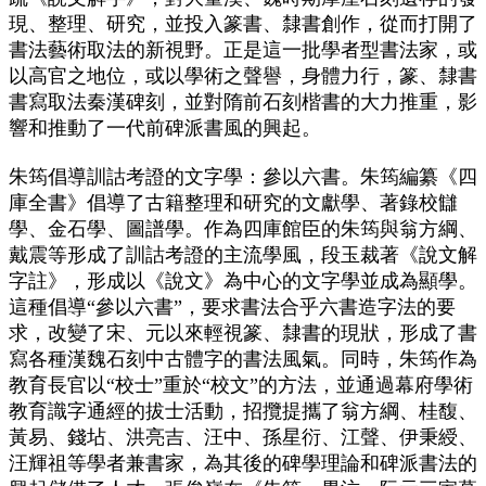
現、整理、研究，並投入篆書、隸書創作，從而打開了
書法藝術取法的新視野。正是這一批學者型書法家，或
以高官之地位，或以學術之聲譽，身體力行，篆、隸書
書寫取法秦漢碑刻，並對隋前石刻楷書的大力推重，影
響和推動了一代前碑派書風的興起。
朱筠倡導訓詁考證的文字學：參以六書。朱筠編纂《四
庫全書》倡導了古籍整理和研究的文獻學、著錄校讎
學、金石學、圖譜學。作為四庫館臣的朱筠與翁方綱、
戴震等形成了訓詁考證的主流學風，段玉裁著《說文解
字註》，形成以《說文》為中心的文字學並成為顯學。
這種倡導“參以六書”，要求書法合乎六書造字法的要
求，改變了宋、元以來輕視篆、隸書的現狀，形成了書
寫各種漢魏石刻中古體字的書法風氣。同時，朱筠作為
教育長官以“校士”重於“校文”的方法，並通過幕府學術
教育識字通經的拔士活動，招攬提攜了翁方綱、桂馥、
黃易、錢坫、洪亮吉、汪中、孫星衍、江聲、伊秉綬、
汪輝祖等學者兼書家，為其後的碑學理論和碑派書法的