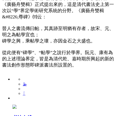
《廣藝舟雙楫》正式提出來的，這是清代書法史上第一
次以“學”界定學術研究系統的分野。《廣藝舟雙楫
&#8226;尊碑》⑾云：
晉人之書流傳曰帖，其真跡至明猶有存者，故宋、元、
明之為帖學宜也；
碑學之興，乘帖學之壞，亦因金石之大盛也。
從此便有“碑學”、“帖學”之說行於學界。阮元、康有為
的上述理論界定，皆是為清代乾、嘉時期所興起的新的
書法創作形態即碑派書法所設置的。
ظ
ٱ