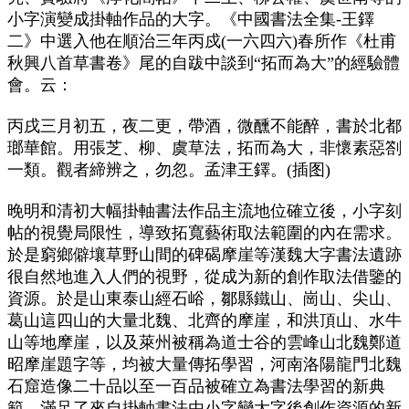
小字演變成掛軸作品的大字。《中國書法全集-王鐸
二》中選入他在順治三年丙戍(一六四六)春所作《杜甫
秋興八首草書卷》尾的自跋中談到“拓而為大”的經驗體
會。云：
丙戌三月初五，夜二更，帶酒，微醺不能醉，書於北都
瑯華館。用張芝、柳、虞草法，拓而為大，非懷素惡劄
一類。觀者締辨之，勿忽。孟津王鐸。(插图)
晚明和清初大幅掛軸書法作品主流地位確立後，小字刻
帖的視覺局限性，導致拓寬藝術取法範圍的內在需求。
於是窮鄉僻壤草野山間的碑碣摩崖等漢魏大字書法遺跡
很自然地進入人們的視野，從成为新的創作取法借鑒的
資源。於是山東泰山經石峪，鄒縣鐵山、崗山、尖山、
葛山這四山的大量北魏、北齊的摩崖，和洪頂山、水牛
山等地摩崖，以及萊州被稱為道士谷的雲峰山北魏鄭道
昭摩崖題字等，均被大量傳拓學習，河南洛陽龍門北魏
石窟造像二十品以至一百品被確立為書法學習的新典
範，滿足了來自掛軸書法由小字變大字後創作資源的新