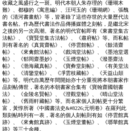
收藏之風盛行之一斑。明代本朝人朱存理的《珊瑚木
難》、都穆的《寓意編》、汪珂玉的《珊瑚網》、張醜
的《清河書畫舫》等，皆著錄了這些存世的大量歷代法
書名帖。作為歷代書法作品傳播媒體之刻帖，是繼北宋
之後的另一次高潮。著名的明代官帖即有《東書堂集古
法帖》、《寶賢堂集古法帖》、《肅府帖》等。而私帖
則有著名的《真賞齋帖》、《停雲館帖》、《餘清齋
帖》、《來禽館法帖》、《戲鴻堂法帖》、《墨池堂選
帖》、《郁岡齋墨妙》、《玉煙堂帖》、《潑墨齋法
帖》、《渤海藏真帖》、《寶彜堂刻帖》、《有美堂法
帖》、《清鑒堂帖》、《凈雲枝藏帖》、《天益山顛
帖》等。明代自萬歷年間開始亦十分重視將本朝書家作
品刻帖傳世，著名的本朝書家合集有《寶翰齋國朝書
法》、《金陵名賢帖》、《澄觀堂帖》、《晴山堂法
帖》、《舊雨軒藏帖》等。而名家個人刻帖更十分繁
富，黃惇所著《中國書法史&#8226;元明卷》在羅列此
類刻帖時列有一表，著名的個人刻帖則有如《停雲館真
跡》、《來禽館真跡》、《玉煙堂董帖》、《瑯華館真
跡》等三十余種。