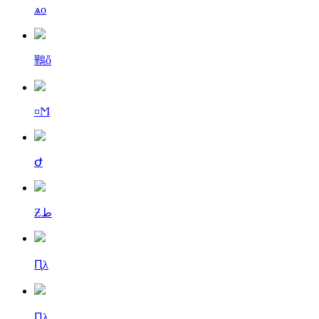
ѧо
鷨ȫ
¤Ϻ
Ժ
Ƶط
Ԥλ
Ԥλ