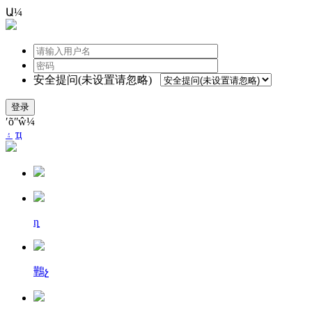
Ա¼
安全提问(未设置请忽略)
登录
ʹõʺŵ¼
۽
ҵ
ȵ
鷨չ