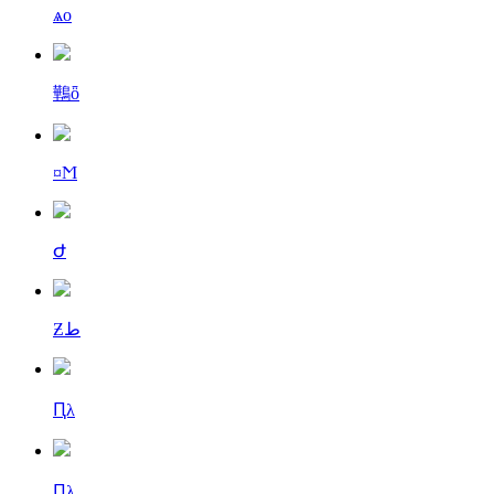
ѧо
鷨ȫ
¤Ϻ
Ժ
Ƶط
Ԥλ
Ԥλ