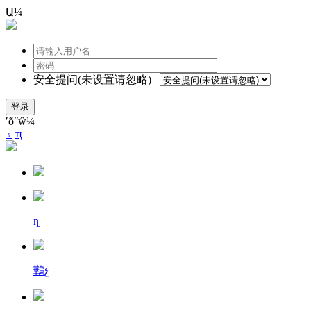
Ա¼
安全提问(未设置请忽略)
登录
ʹõʺŵ¼
۽
ҵ
ȵ
鷨չ