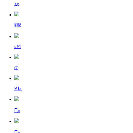
ѧо
鷨ȫ
¤Ϻ
Ժ
Ƶط
Ԥλ
Ԥλ