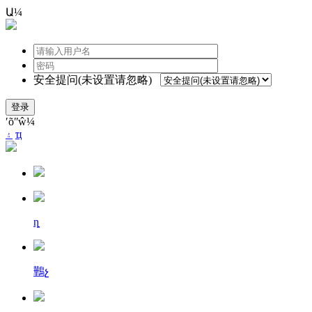
Ա¼
安全提问(未设置请忽略)
登录
ʹõʺŵ¼
۽
ҵ
ȵ
鷨չ