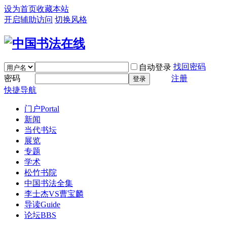
设为首页
收藏本站
开启辅助访问
切换风格
找回密码
自动登录
密码
注册
登录
快捷导航
门户
Portal
新闻
当代书坛
展览
专题
学术
松竹书院
中国书法全集
李士杰VS曹宝麟
导读
Guide
论坛
BBS