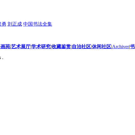
侯勇
刘正成
中国书法全集
兴画苑
|
艺术展厅
|
学术研究
|
收藏鉴赏
|
自治社区
|
休闲社区
|
Archiver
|
书
 .