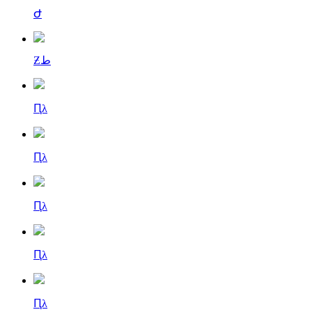
Ժ
Ƶط
Ԥλ
Ԥλ
Ԥλ
Ԥλ
Ԥλ