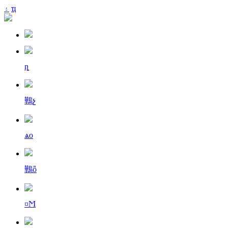
۽
ҵ
ȵ
鷨չ
ѧо
鷨ȫ
¤Ϻ