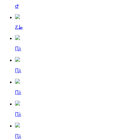
Ժ
Ƶط
Ԥλ
Ԥλ
Ԥλ
Ԥλ
Ԥλ