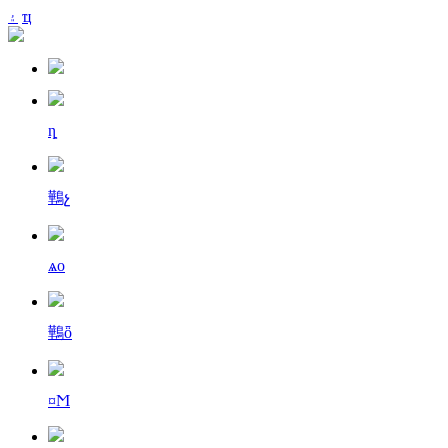
۽
ҵ
ȵ
鷨չ
ѧо
鷨ȫ
¤Ϻ