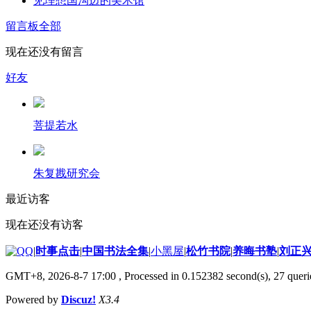
见理想国沟边的美术馆
留言板
全部
现在还没有留言
好友
菩提若水
朱复戡研究会
最近访客
现在还没有访客
|
时事点击
|
中国书法全集
|
小黑屋
|
松竹书院
|
养晦书塾
|
刘正
GMT+8, 2026-8-7 17:00
, Processed in 0.152382 second(s), 27 querie
Powered by
Discuz!
X3.4