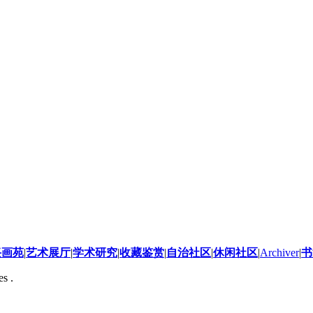
兴画苑
|
艺术展厅
|
学术研究
|
收藏鉴赏
|
自治社区
|
休闲社区
|
Archiver
|
书
s .