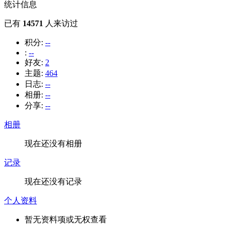
统计信息
已有
14571
人来访过
积分:
--
:
--
好友:
2
主题:
464
日志:
--
相册:
--
分享:
--
相册
现在还没有相册
记录
现在还没有记录
个人资料
暂无资料项或无权查看