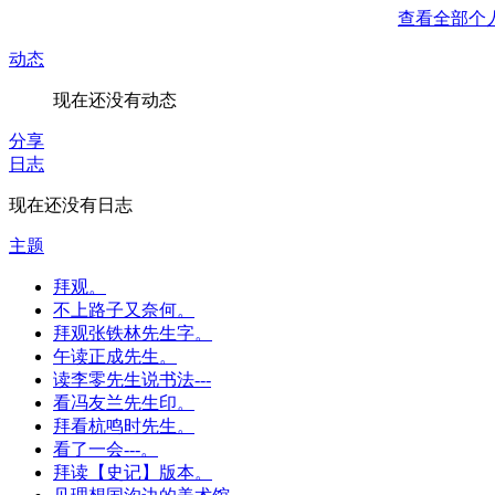
查看全部个
动态
现在还没有动态
分享
日志
现在还没有日志
主题
拜观。
不上路子又奈何。
拜观张铁林先生字。
午读正成先生。
读李零先生说书法---
看冯友兰先生印。
拜看杭鸣时先生。
看了一会---。
拜读【史记】版本。