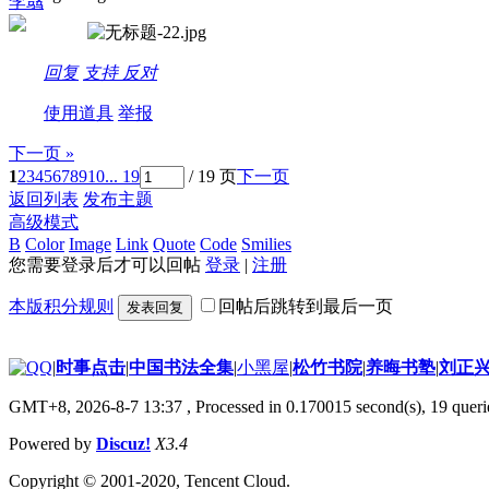
李骉
回复
支持
反对
使用道具
举报
下一页 »
1
2
3
4
5
6
7
8
9
10
... 19
/ 19 页
下一页
返回列表
发布主题
高级模式
B
Color
Image
Link
Quote
Code
Smilies
您需要登录后才可以回帖
登录
|
注册
本版积分规则
回帖后跳转到最后一页
发表回复
|
时事点击
|
中国书法全集
|
小黑屋
|
松竹书院
|
养晦书塾
|
刘正
GMT+8, 2026-8-7 13:37
, Processed in 0.170015 second(s), 19 querie
Powered by
Discuz!
X3.4
Copyright © 2001-2020, Tencent Cloud.