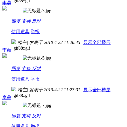
::gif88::gif
李骉
回复
支持
反对
使用道具
举报
楼主
|
发表于 2010-4-22 11:26:45
|
显示全部楼层
::gif88::gif
李骉
回复
支持
反对
使用道具
举报
楼主
|
发表于 2010-4-22 11:27:31
|
显示全部楼层
::gif88::gif
李骉
回复
支持
反对
使用道具
举报