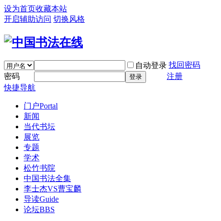
设为首页
收藏本站
开启辅助访问
切换风格
找回密码
自动登录
密码
注册
登录
快捷导航
门户
Portal
新闻
当代书坛
展览
专题
学术
松竹书院
中国书法全集
李士杰VS曹宝麟
导读
Guide
论坛
BBS