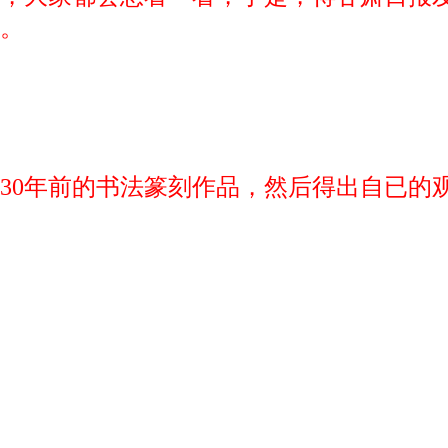
。
0年前的书法篆刻作品，然后得出自已的观