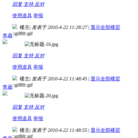
回复
支持
反对
使用道具
举报
楼主
|
发表于 2010-4-22 11:28:27
|
显示全部楼层
::gif88::gif
李骉
回复
支持
反对
使用道具
举报
楼主
|
发表于 2010-4-22 11:48:45
|
显示全部楼层
::gif88::gif
李骉
回复
支持
反对
使用道具
举报
楼主
|
发表于 2010-4-22 11:48:55
|
显示全部楼层
::gif88::gif