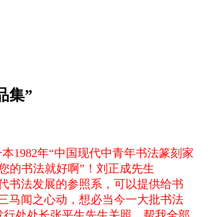
品集”
1982年“中国现代中青年书法篆刻家
，您的书法就好啊”！刘正成先生
现代书法发展的参照系，可以提供给书
三马闻之心动，想必当今一大批书法
发行处处长张平生先生关照，帮我全部