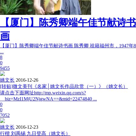
【厦门】陈秀卿端午佳节献诗书
画
【厦门】陈秀卿端午佳节献诗书画 陈秀卿 祖籍福州市，1947年8
...
8
0
9455
姚文长
2016-12-26
[转贴]微文美刊《名家│姚文长作品欣赏（一）》（姚文长）
请点击下面网址http://mp.weixin.qq.com/s?
__biz=MzI1MjU2NjgwNA==&mid=22474840 ...
0
0
7052
姚文长
2016-12-23
行楷 刘禹锡 九日登高（姚文长）