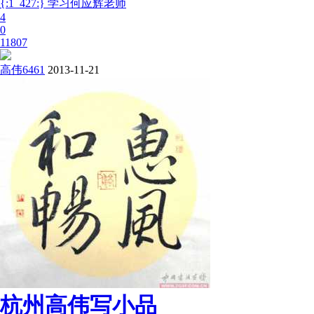
{:1_427:} 学习何应辉老师
4
0
11807
高伟6461
2013-11-21
杭州高伟写小品