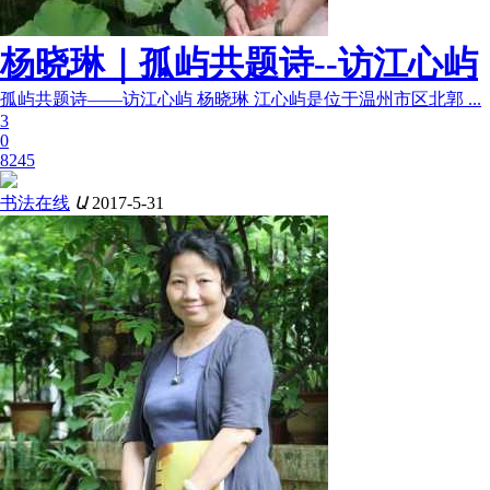
杨晓琳｜孤屿共题诗--访江心屿
孤屿共题诗——访江心屿 杨晓琳 江心屿是位于温州市区北郭 ...
3
0
8245
书法在线
Ա
2017-5-31