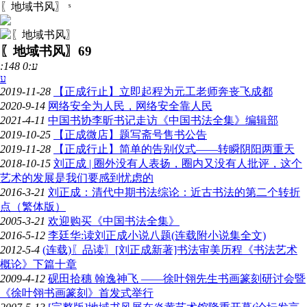
〖地域书风〗
ˢ
〖地域书风〗
69
:148 ע:0
ע
2019-11-28
【正成行止】立即起程为元工老师奔丧飞成都
2020-9-14
网络安全为人民，网络安全靠人民
2021-4-11
中国书协李昕书记走访《中国书法全集》编辑部
2019-10-25
【正成微店】题写斋号售书公告
2019-11-28
【正成行止】简单的告别仪式——转瞬阴阳两重天
2018-10-15
刘正成 | 圈外没有人表扬，圈内又没有人批评，这个
艺术的发展是我们要感到忧虑的
2016-3-21
刘正成：清代中期书法综论：近古书法的第二个转折
点（繁体版）
2005-3-21
欢迎购买《中国书法全集》
2016-5-12
李廷华:读刘正成小说八题(连载附小说集全文)
2012-5-4
(连载)〖品读〗[刘正成新著]书法审美历程《书法艺术
概论》下篇十章
2009-4-12
砚田拾穗 翰逸神飞 ——徐叶翎先生书画篆刻研讨会暨
《徐叶翎书画篆刻》首发式举行