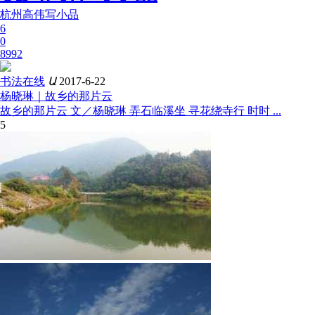
杭州高伟写小品
6
0
8992
书法在线
Ա
2017-6-22
杨晓琳｜故乡的那片云
故乡的那片云 文／杨晓琳 弄石临溪坐 寻花绕寺行 时时 ...
5