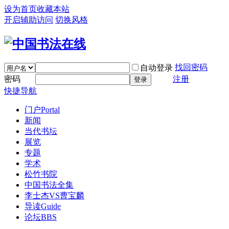
设为首页
收藏本站
开启辅助访问
切换风格
找回密码
自动登录
密码
注册
登录
快捷导航
门户
Portal
新闻
当代书坛
展览
专题
学术
松竹书院
中国书法全集
李士杰VS曹宝麟
导读
Guide
论坛
BBS