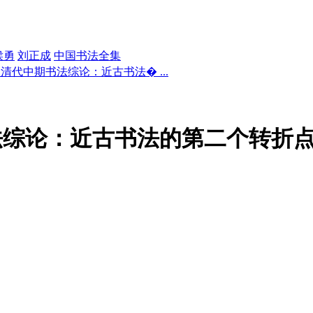
侯勇
刘正成
中国书法全集
清代中期书法综论：近古书法� ...
法综论：近古书法的第二个转折