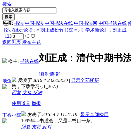
搜索
搜索
热搜:
书法
中国书法
中国书法在线
中国书法网
中国书法在线
书法在线
»
论坛
›
= 刘正成松竹书院 =
›
〖学术新论〗
›
刘正成：
1
2
3
/ 3 页
返回列表
发布主题
刘正成：清代中期书
楼主:
书法在线
[复制链接]
发表于 2016-4-2 06:58:30
|
显示全部楼层
池鱼
赞，下载学习{:1_367:}
回复
支持
反对
使用道具
举报
发表于 2016-4-7 11:21:19
|
显示全部楼层
丁香小院
1995年---书道会，又是---书目一条。
回复
支持
反对