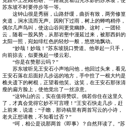
竟跟不上左顾右盼、一路观赏着山光水影的苏东坡，使
苏东坡不时要停步等一等。
这钟山很是秀丽，山路舒缓，曲折有致，两旁修篁
夹道，涧水流而无声。因刚下过雨，树上的蝉鸣稍停，
偶尔几声鸟叫，使这山谷间更觉幽静。这时，一团轻
云，随着一股风势，从那岩壑中漫延过来，被那西斜的
太阳一照，宛如绯红色的轻纱一般，悠悠地飘动。
“妙哉！妙哉！”苏东坡脱口赞道。他举起一只手，
向前掠去，似要挽起一缕云彩。
“你是在赞那云吗？”
苏东坡听见王安石小声地问他，他回过头来，看见
王安石落在后面好几步远的地方，手中拄了一根大约是
樵夫遗下的树棍，正望着他笑。这笑，在王安石那张清
瘦的扁方脸上，使他觉出了一丝凉意。
“这钟山的云，实在值得赞叹。倘若你住在这里久
了，才真会觉得它妙不可言哩！”王安石快走几步，赶
上前来，说道：“子瞻，那诗稿里有两首写云的小诗，
老夫正想请教，不知看过否？”
“呵，相公是说那两首《即事》？自然拜读了。”苏