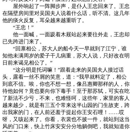
屋外响起了一阵脚步声，是仆人王忠回来了。王忠
在隔壁房间里对吴国夫人说着什么话，听不清。这几年
他的痰火反复，耳朵越来越重听了。
“王忠！”
他一面喊，一面趿着木屐站起来要往外走，王忠却
已先跨进门来了。
“回禀相公，苏大人的船今天一早就到了江宁，谁
知他未满周岁的爱子干儿病重，苏大人说，只好改在明
日前来谒见相公了。”
“这分明是托词嘛！”跟着走来的吴国夫人接过话
头，露着一丝不屑的笑意，道：“我早就料定了，相公
到底不信。唉，你也不想一想，像吕惠卿那样的人，你
待他如何？竟也要向你下毒手！至于那苏轼，可实在吃
了新法不少亏，不来，也难怪呵，这些年，家里的客人
越来越少，就是有三五个常来这半山园的门生故吏，跨
出我家的门，在人前还羞于提起你王安石哩！……哎
呀，又咳起来了。你看，衣裳也不披一件，就站到这当
风的门口来，快上竹床安安分分地躺倒吧，我就知道你