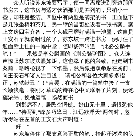
众人听说苏东坡要写字，便一同离席进到旁边那间
书房去，这书房与适才饮酒那间是并列的，只稍小一
些，却甚是整洁。四壁中有两壁是满架的书，正面壁下
是几张坐椅和茶几，另一壁的当窗处设着一张书案。案
上文房四宝齐备，一个大砚已磨好满满一池墨，这自是
王安石早就吩咐过的了。苏东坡一跨进书房，便盯住了
迎面壁上挂的一幅中堂，随即扬声叫道：“此必公麟手
笔！”——果然是李公麟画的《荆公骑驴图》。众人连
声惊叹苏东坡法眼如炬，这也添了他的兴致。他走到书
案前，略略检视了一下纸墨，然后微抱双拳贴在胸前，
向王安石和诸人注目道：“请相公和各位大家多多指
正，苏轼献丑了！”言罢，在满满的一筒笔中捡了一支
长颖狼毫，将刚才草成的诗在心中又琢磨了片刻，便饱
蘸浓墨，挽袖运笔，畅然而书——
“到郡席不?，居民空惘然。好山无十里，遗恨恐他
年……”待写到“峰多巧障日，江远欲浮天”两句时，忽
听得站在左首的王安石大声叫道：
“好！”
苏东坡停住了那支意兴正酣的笔，抬起汗涔涔的头