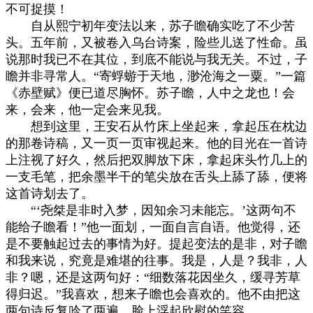
不可捉摸！
自从熙宁初年变法以来，苏子瞻确实吃了不少苦
头。五年前，又被卷入乌台诗案，险些儿送了性命。虽
说那时我已不在其位，到底不能说与我无关。不过，子
瞻并非寻常人。“寄蜉蝣于天地，渺沧海之一粟。”一篇
《赤壁赋》便已道尽胸怀。苏子瞻，人中之龙也！会
来，会来，他一定会来见我。
想到这里，王安石从竹床上坐起来，拿起压在枕边
的那卷诗稿，又一页一页审视起来。他的目光在一首诗
上注视了好久，然后把双脚放下床，拿起床头竹几上的
一支毛笔，把余墨半干的笔尖放在舌头上舔了舔，便将
这首诗划去了。
“‘尧桀是非时入梦，因知余习未能忘。’这两句不
能给子瞻看！”他一面划，一面自言自语。他觉得，还
是不要触起过去的事情为好。提起变法的是非，对子瞻
和我来说，究竟是难堪的往事。我是，人是？我非，人
非？嗯，还是这两句好：“细数落花因坐久，缓寻芳草
得归迟。”我喜欢，想来子瞻也会喜欢的。他不由把这
两句诗反复吟了两遍，脸上浮起欣慰的笑容。