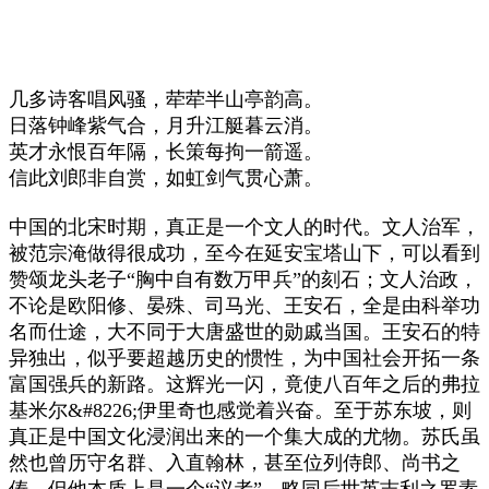
几多诗客唱风骚，荦荦半山亭韵高。
日落钟峰紫气合，月升江艇暮云消。
英才永恨百年隔，长策每拘一箭遥。
信此刘郎非自赏，如虹剑气贯心萧。
中国的北宋时期，真正是一个文人的时代。文人治军，
被范宗淹做得很成功，至今在延安宝塔山下，可以看到
赞颂龙头老子“胸中自有数万甲兵”的刻石；文人治政，
不论是欧阳修、晏殊、司马光、王安石，全是由科举功
名而仕途，大不同于大唐盛世的勋戚当国。王安石的特
异独出，似乎要超越历史的惯性，为中国社会开拓一条
富国强兵的新路。这辉光一闪，竟使八百年之后的弗拉
基米尔&#8226;伊里奇也感觉着兴奋。至于苏东坡，则
真正是中国文化浸润出来的一个集大成的尤物。苏氏虽
然也曾历守名群、入直翰林，甚至位列侍郎、尚书之
俦，但他本质上是一个“议者”，略同后世英吉利之罗素