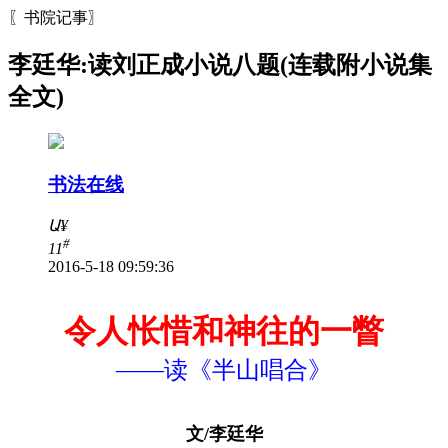
〖书院记事〗
李廷华:读刘正成小说八题(连载附小说集
全文)
书法在线
Ա
¥
#
11
2016-5-18 09:59:36
令人怅惜和神往的一瞥
——读《半山唱合》
文/李廷华