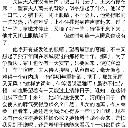
吴国夫人并没有应声，便已出门去了。王安石撑在
床上，望着夫人离去的背影，似乎想起了什么。他叹了
一口气，才躺下去，闭上眼睛，不一会儿，他觉得喉间
一阵发热，痒得难受，止不住撑起身连声咳起来。过了
好一阵，咳嗽才停止，又喘了好一阵，待得平息下来，
他才又闭上眼睛躺下。——但这时却连一点睡意也没有
了。
他睁开有些发涩的眼睛，望着屋顶的穹窿，不由又
想起了熙宁年间在京城度过的那将近十年。那时，为了
争新法，家里也没有一天安宁，只要回来，便宾客盈
门，车马喧哗。夫人待人接物，从容自如，毫无倦意，
难得一个好内助。“待得明年重把酒，携手，那知无雨
又无风！”这样的词句，何等洒脱温雅呵！虽说不怕劳
顿，却也盼望着有一天能过上清静日子。谁知，在这钟
山脚下住了十来年，她却似慢慢变了。清闲的日子，倒
会使人的脾气变得急躁么？自然，儿女的远离，令人眷
眷；但看来，她还是为我操心得多一些吧？而我，现在
又有什么值得她这样操心呢？她预料子瞻不会来，是怕
我见到子瞻呢，还是希望子瞻能来看我？一切都是这么