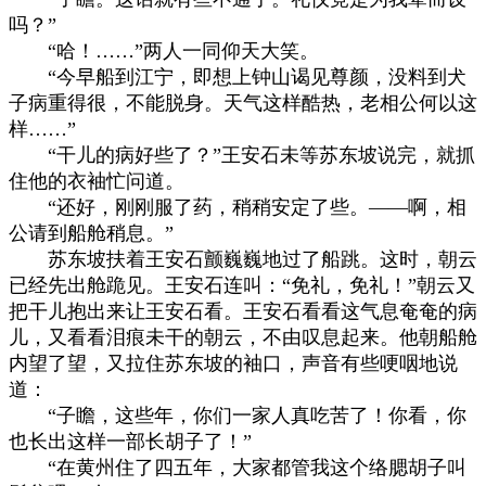
吗？”
“哈！……”两人一同仰天大笑。
“今早船到江宁，即想上钟山谒见尊颜，没料到犬
子病重得很，不能脱身。天气这样酷热，老相公何以这
样……”
“干儿的病好些了？”王安石未等苏东坡说完，就抓
住他的衣袖忙问道。
“还好，刚刚服了药，稍稍安定了些。——啊，相
公请到船舱稍息。”
苏东坡扶着王安石颤巍巍地过了船跳。这时，朝云
已经先出舱跪见。王安石连叫：“免礼，免礼！”朝云又
把干儿抱出来让王安石看。王安石看看这气息奄奄的病
儿，又看看泪痕未干的朝云，不由叹息起来。他朝船舱
内望了望，又拉住苏东坡的袖口，声音有些哽咽地说
道：
“子瞻，这些年，你们一家人真吃苦了！你看，你
也长出这样一部长胡子了！”
“在黄州住了四五年，大家都管我这个络腮胡子叫