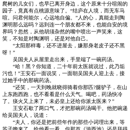
爬树的儿女们，也早已离开身边，这个原来十分喧闹的
园子，竟真有点桃源意味了。“结庐在人境，而无车马
喧。问君何能尔，心远地自偏。”人的心，真能走到陶
渊明那么远吗？远到连一个朋友都不来，也能自安的境
界吗？忽然，从他胡须杂然的嘴中喷出一声笑来，这
笑，不知是对陶渊明，还是对他自己。
“太阳那样毒，还不进屋去，嫌那身老皮子还不黑
呀！”
吴国夫人从屋里走出来，手里端了一碗药汤。
“哈！黑？你知道，二十年前太医就说过，此乃垢
污也！”王安石一面说笑，一面朝吴国夫人迎上去，接
过她手中的那碗药汤。
“还笑，一天到晚就晓得骑着你那匹?腿驴子，在山
上东跑西跑，也不看看是什么天气。喝吧，药汤快冷
了。痰火又上来了，未必皇上还给你派太医来？”
王安石歇了两口气，才把那碗药汤喝干。他把碗递
给吴国夫人，说道：
“夫人，你还是把前些年作的那些小词理出来，等
苏子瞻来了，给他看一看。你那首《游西池》还是拜得