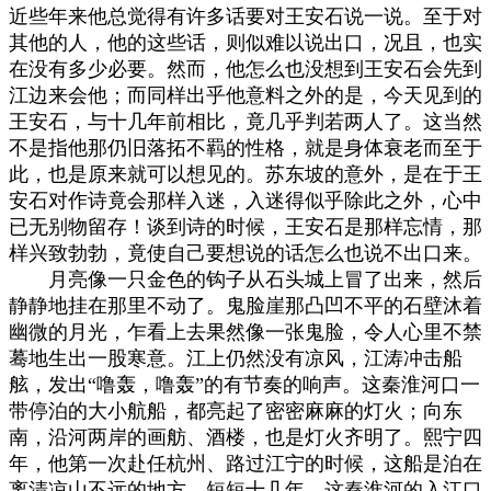
近些年来他总觉得有许多话要对王安石说一说。至于对
其他的人，他的这些话，则似难以说出口，况且，也实
在没有多少必要。然而，他怎么也没想到王安石会先到
江边来会他；而同样出乎他意料之外的是，今天见到的
王安石，与十几年前相比，竟几乎判若两人了。这当然
不是指他那仍旧落拓不羁的性格，就是身体衰老而至于
此，也是原来就可以想见的。苏东坡的意外，是在于王
安石对作诗竟会那样入迷，入迷得似乎除此之外，心中
已无别物留存！谈到诗的时候，王安石是那样忘情，那
样兴致勃勃，竟使自己要想说的话怎么也说不出口来。
月亮像一只金色的钩子从石头城上冒了出来，然后
静静地挂在那里不动了。鬼脸崖那凸凹不平的石壁沐着
幽微的月光，乍看上去果然像一张鬼脸，令人心里不禁
蓦地生出一股寒意。江上仍然没有凉风，江涛冲击船
舷，发出“噜轰，噜轰”的有节奏的响声。这秦淮河口一
带停泊的大小航船，都亮起了密密麻麻的灯火；向东
南，沿河两岸的画舫、酒楼，也是灯火齐明了。熙宁四
年，他第一次赴任杭州、路过江宁的时候，这船是泊在
离清凉山不远的地方。短短十几年，这秦淮河的入江口