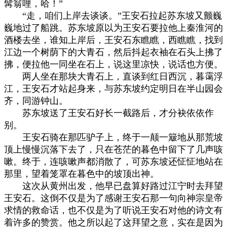
髯翁哩，哈！”
“走，咱们上岸去谈谈。”王安石拉起苏东坡又颤巍
巍地过了船跳。苏东坡原以为王安石要拉他上秦淮河的
酒楼去坐，谁知上岸后，王安石东瞧瞧，西瞧瞧，找到
江边一个树荫下的大青石，然后抖起衣袖在石头上拂了
拂，便拉他一同坐在石上，说这里凉快，说话也方便。
两人坐在那块大青石上，直谈到红日西沉，暮霭浮
江，王安石才站起身来，与苏东坡约定明日在半山园会
齐，同游钟山。
苏东坡送了王安石好长一截路后，才分袂依依作
别。
王安石骑在那匹驴子上，终于一颠一簸地从那荒坡
顶上慢慢沉落下去了，只在苍茫的暮色中留下了几声咳
嗽。终于，连咳嗽声都消散了，可苏东坡还怔怔地站在
那里，望着笼罩在暮色中的坡顶出神。
这次从黄州出发，他早已盘算好路过江宁时去拜望
王安石。这倒不仅是为了感谢王安石那一句向神宗皇帝
求情的救命话，也不仅是为了听说王安石对他的诗文有
着许多的赞赏。他之所以起了这拜望之意，实在是因为