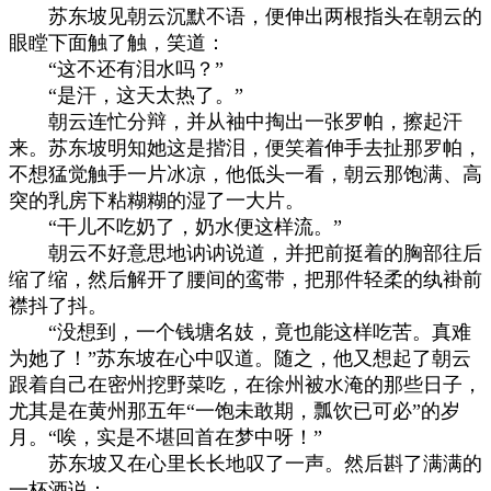
苏东坡见朝云沉默不语，便伸出两根指头在朝云的
眼瞠下面触了触，笑道：
“这不还有泪水吗？”
“是汗，这天太热了。”
朝云连忙分辩，并从袖中掏出一张罗帕，擦起汗
来。苏东坡明知她这是揩泪，便笑着伸手去扯那罗帕，
不想猛觉触手一片冰凉，他低头一看，朝云那饱满、高
突的乳房下粘糊糊的湿了一大片。
“干儿不吃奶了，奶水便这样流。”
朝云不好意思地讷讷说道，并把前挺着的胸部往后
缩了缩，然后解开了腰间的鸾带，把那件轻柔的纨褂前
襟抖了抖。
“没想到，一个钱塘名妓，竟也能这样吃苦。真难
为她了！”苏东坡在心中叹道。随之，他又想起了朝云
跟着自己在密州挖野菜吃，在徐州被水淹的那些日子，
尤其是在黄州那五年“一饱未敢期，瓢饮已可必”的岁
月。“唉，实是不堪回首在梦中呀！”
苏东坡又在心里长长地叹了一声。然后斟了满满的
一杯酒说：