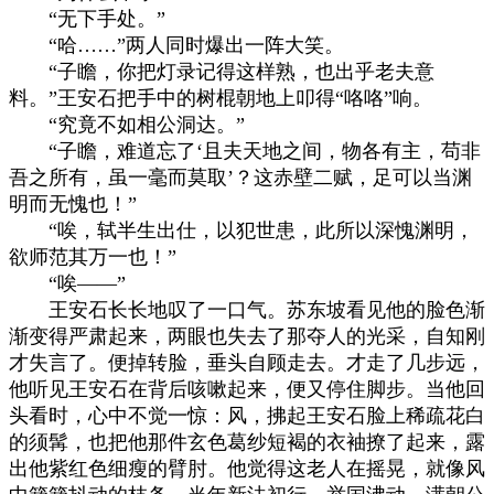
“无下手处。”
“哈……”两人同时爆出一阵大笑。
“子瞻，你把灯录记得这样熟，也出乎老夫意
料。”王安石把手中的树棍朝地上叩得“咯咯”响。
“究竟不如相公洞达。”
“子瞻，难道忘了‘且夫天地之间，物各有主，苟非
吾之所有，虽一毫而莫取’？这赤壁二赋，足可以当渊
明而无愧也！”
“唉，轼半生出仕，以犯世患，此所以深愧渊明，
欲师范其万一也！”
“唉——”
王安石长长地叹了一口气。苏东坡看见他的脸色渐
渐变得严肃起来，两眼也失去了那夺人的光采，自知刚
才失言了。便掉转脸，垂头自顾走去。才走了几步远，
他听见王安石在背后咳嗽起来，便又停住脚步。当他回
头看时，心中不觉一惊：风，拂起王安石脸上稀疏花白
的须髯，也把他那件玄色葛纱短褐的衣袖撩了起来，露
出他紫红色细瘦的臂肘。他觉得这老人在摇晃，就像风