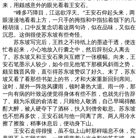
来，用颇感意外的眼光看着王安石。
“峰多巧障目，江远欲浮天。”王安石仰起头来，两
眼漫漫地看着上方，一只手的拇指和中指拈着颔下的几
根胡须，口中反复念叨着这两句诗，似在品味，又似在
沉思。这倒很使苏东坡有些奇怪。
苏东坡写完后，王胜之不待纸上的墨迹干透，便连
忙卷起来，小心地放入行囊之中，然后辞别众人离去
了。苏东坡又和王安石乘兴互赠了一张横幅。向来，王
安石笔墨示人较少，如今但见他笔下那横风斜雨之势，
颇呈魏晋风骨，直引得苏东坡赞叹了好久。末了，苏东
坡又看了看那些书架上的书，才和大家重新回到席间。
这时，屋外一阵急风骤雨，顿时暑热大退。雨一停，那
一向有病的叶致远便觉得身体有些不胜，也就先行告辞
了。颇为乐观的俞清老，只顾给人敬酒，自己早喝得酩
酊大醉，被人硬夺下了酒杯，扶入到僧舍歇息。苏东坡
也不想再多饮，王安石就与他一同离了席。两人用冷水
擦了擦脸，稍事休息后，便动身下山。
王安石走得很慢，虽不似上山时那样喘息不休，究