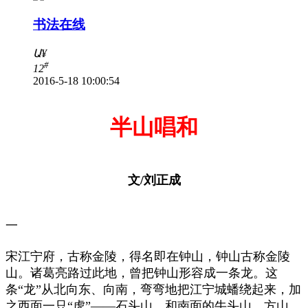
书法在线
Ա
¥
#
12
2016-5-18 10:00:54
半山唱和
文/刘正成
一
宋江宁府，古称金陵，得名即在钟山，钟山古称金陵
山。诸葛亮路过此地，曾把钟山形容成一条龙。这
条“龙”从北向东、向南，弯弯地把江宁城蟠绕起来，加
之西面一只“虎”——石头山，和南面的牛头山、方山，