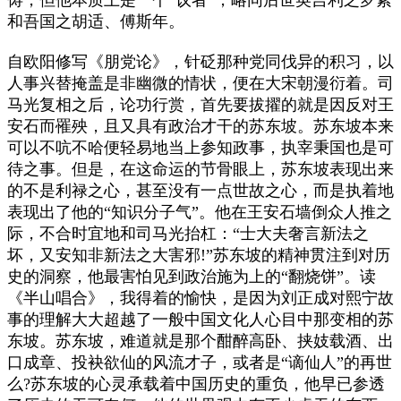
和吾国之胡适、傅斯年。
自欧阳修写《朋党论》，针砭那种党同伐异的积习，以
人事兴替掩盖是非幽微的情状，便在大宋朝漫衍着。司
马光复相之后，论功行赏，首先要拔擢的就是因反对王
安石而罹殃，且又具有政治才干的苏东坡。苏东坡本来
可以不吭不哈便轻易地当上参知政事，执宰秉国也是可
待之事。但是，在这命运的节骨眼上，苏东坡表现出来
的不是利禄之心，甚至没有一点世故之心，而是执着地
表现出了他的“知识分子气”。他在王安石墙倒众人推之
际，不合时宜地和司马光抬杠：“士大夫奢言新法之
坏，又安知非新法之大害邪!”苏东坡的精神贯注到对历
史的洞察，他最害怕见到政治施为上的“翻烧饼”。读
《半山唱合》，我得着的愉快，是因为刘正成对熙宁故
事的理解大大超越了一般中国文化人心目中那变相的苏
东坡。苏东坡，难道就是那个酣醉高卧、挟妓载酒、出
口成章、投袂欲仙的风流才子，或者是“谪仙人”的再世
么?苏东坡的心灵承载着中国历史的重负，他早已参透