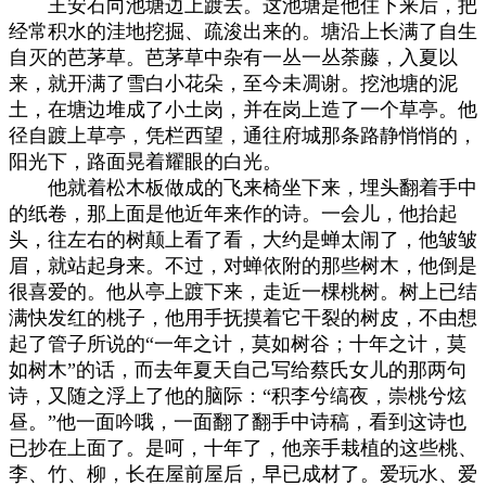
王安石向池塘边上踱去。这池塘是他住下来后，把
经常积水的洼地挖掘、疏浚出来的。塘沿上长满了自生
自灭的芭茅草。芭茅草中杂有一丛一丛荼藤，入夏以
来，就开满了雪白小花朵，至今未凋谢。挖池塘的泥
土，在塘边堆成了小土岗，并在岗上造了一个草亭。他
径自踱上草亭，凭栏西望，通往府城那条路静悄悄的，
阳光下，路面晃着耀眼的白光。
他就着松木板做成的飞来椅坐下来，埋头翻着手中
的纸卷，那上面是他近年来作的诗。一会儿，他抬起
头，往左右的树颠上看了看，大约是蝉太闹了，他皱皱
眉，就站起身来。不过，对蝉依附的那些树木，他倒是
很喜爱的。他从亭上踱下来，走近一棵桃树。树上已结
满快发红的桃子，他用手抚摸着它干裂的树皮，不由想
起了管子所说的“一年之计，莫如树谷；十年之计，莫
如树木”的话，而去年夏天自己写给蔡氏女儿的那两句
诗，又随之浮上了他的脑际：“积李兮缟夜，崇桃兮炫
昼。”他一面吟哦，一面翻了翻手中诗稿，看到这诗也
已抄在上面了。是呵，十年了，他亲手栽植的这些桃、
李、竹、柳，长在屋前屋后，早已成材了。爱玩水、爱