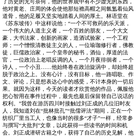
了历史的无可奈何，他的世界观中有不少虚无的东西，
他对黄老、庄周的体会使他那短襜高帽之间氤氲着仙风
道骨，他的足履又坚实地踏着人间的厚土。林语堂在
《苏东坡传》中这样说他：“一个不可救药的乐天派，
一个伟大的人道主义者，一个百姓的朋友，一个大文
豪，大书法家，创新的画家，造酒试验家，一个工程
师；一个憎恨清教徒主义的人，一位瑜珈修行者，佛教
徒，巨儒政治家，一个皇帝的秘书，酒仙，厚道的法
官，一位政治上老唱反调的人，一个月夜徘徊者，一个
诗人，一个小丑……他始终卷在政治旋涡中，却始终超
脱于政治之上。没有心计，没有目标，他一路唱歌、作
文、评论，只是想表达心中的感受，不计本身的一切后
果。就因为这样，今天的读者才欣赏他的作品，佩服他
把心智用在事件过程中，最先也最后保留替自己说话的
权利。”我曾在游历四川时接触过刘正成的几位旧时友
人，我知道刘在“批林批孔”“批儒评法”期间，正在一个
纺织厂里当工人，也像当时的很多“才子”一样，经常参
与撰写“大批判”文章，以此获得一些读书的时间和机
会。刘正成潜研古籍之中，获得了自己的历史见解，他