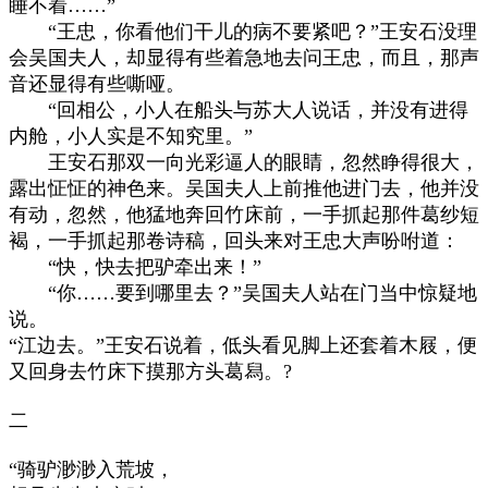
睡不着……”
“王忠，你看他们干儿的病不要紧吧？”王安石没理
会吴国夫人，却显得有些着急地去问王忠，而且，那声
音还显得有些嘶哑。
“回相公，小人在船头与苏大人说话，并没有进得
内舱，小人实是不知究里。”
王安石那双一向光彩逼人的眼睛，忽然睁得很大，
露出怔怔的神色来。吴国夫人上前推他进门去，他并没
有动，忽然，他猛地奔回竹床前，一手抓起那件葛纱短
褐，一手抓起那卷诗稿，回头来对王忠大声吩咐道：
“快，快去把驴牵出来！”
“你……要到哪里去？”吴国夫人站在门当中惊疑地
说。
“江边去。”王安石说着，低头看见脚上还套着木屐，便
又回身去竹床下摸那方头葛舄。?
二
“骑驴渺渺入荒坡，