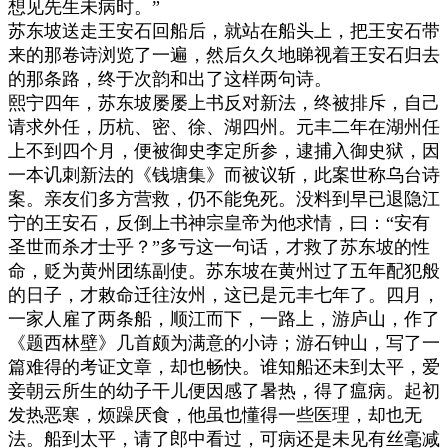
想见先生未病时。”
苏东坡送走王安石回船后，就站在船头上，把王安石带
来的那卷诗浏览了一遍，然后久久地睇视着王安石归去
的那条路，终于次韵和出了这样两句诗。
熙宁四年，苏东坡屡屡上书反对新法，终被排斥，自己
请求外任，历杭、密、徐、湖四州。元丰二年在湖州任
上不到四个月，便被御史李定所参，逮捕入御史狱，因
一本讥刺新法的《钱塘集》而被议斩，此案世称乌台诗
案。亲友们多方营救，仍不能免死。没料到早已退隐江
宁的王安石，反倒上书神宗皇帝为他求情，曰：“安有
圣世而杀才士乎？”多亏这一句话，才救了苏东坡的性
命，贬为黄州团练副使。苏东坡在黄州过了五年配犯般
的日子，才敕命迁往汝州，这已是元丰七年了。四月，
一家人雇了两条船，顺江而下，一路上，游庐山，作了
《题西林壁》几首颇为满意的小诗；游石钟山，写了一
篇难得的考证文章，却也畅快。谁知船还未到太平，爱
妾朝云所生的幼子干儿便因感了暑热，得了瘟病。起初
发热恶寒，烦躁厌食，他虽也懂得一些医理，却也无
法。船到太平，请了郎中看过，可病还是未见有丝毫减