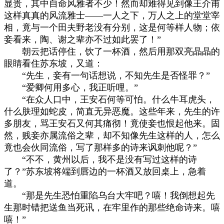
显贵，其中自命风雅者不少！然而却难得见到像王介甫
这样真真的风流雅士——一人之下，万人之上的堂堂宰
相，竟与一个田夫野老没有分别，这是何等样人物；依
妾看来，陶、谢之辈亦不过如此罢了！”
朝云把话停住，饮了一杯酒，然后用那双亮晶晶的
眼睛看住苏东坡，又道：
“先生，妾有一句话想说，不知先生是否怪罪？”
“爱卿何用多心，我正听哩。”
“在众人口中，王安石何等可怕。什么牛耳虎头，
什么肤理如蛇皮，简直无异恶魔。这些年来，先生的许
多朋友，骂王安石又何其痛彻！竟使妾也恨起他来。固
然，贱妾亦属流俗之辈，却不知像先生这样的人，怎么
竟也会伙同流俗，写了那样多的诗来讽刺他呢？”
“不不，黄州以后，我不是没有写过这样的诗
了？”苏东坡将端到唇边的一杯酒又放回桌上，急着
道。
“那是先生恐怕重陷乌台大牢吧？嘻！我倒想起先
生那时错把送鱼当死讯，在牢里作的那些绝命诗来。嘻
嘻！”