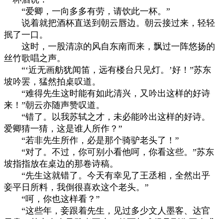
“爱卿，一向多多有劳，请饮此一杯。”
说着就把酒杯直送到朝云唇边。朝云接过来，轻轻
抿了一口。
这时，一股清凉的风自东南而来，飘过一阵悠扬的
丝竹歌唱之声。
“‘近无画舫犹闻笛，远有楼台只见灯。’好！”苏东
坡吟罢，猛然拍桌叹道。
“难得先生这时能有如此清兴，又吟出这样的好诗
来！”朝云亦随声赞叹道。
“错了。以我苏轼之才，未必能吟出这样的好诗。
爱卿猜一猜，这是谁人所作？”
“若非先生所作，必是那个骑驴老头了！”
“对了。不过，你可别小看他呵，你看这些。”苏东
坡指指放在桌边的那卷诗稿。
“先生这就错了。今天有幸见了王丞相，全然出乎
妾平日所料，我倒很喜欢这个老头。”
“呵，你也这样看？”
“这些年，妾跟着先生，见过多少文人墨客、达官