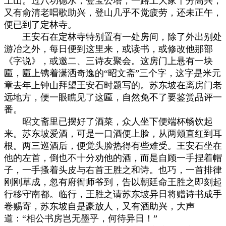
上山。过八功德水，登宝公塔，一路上大家十分高兴，
又有俞清老唱歌助兴，登山几乎不觉疲劳，还未正午，
便已到了定林寺。
王安石在定林寺特别置有一处房间，除了外出别处
游冶之外，每日便到这里来，或读书，或修改他那部
《字说》，或邀二、三诗友聚会。这房门上悬有一块
匾，匾上镌着潇洒奇逸的“昭文斋”三个字，这字是米元
章去年上钟山拜望王安石时题写的。苏东坡在离房门老
远地方，便一眼瞧见了这匾，自然免不了要鉴赏品评一
番。
昭文斋里已摆好了酒菜，众人坐下便端杯畅饮起
来。苏东坡爱酒，可是一口酒便上脸，从两颊直红到耳
根。两三巡酒后，便觉头脸热得有些难受。王安石坐在
他的左首，倒也不十分劝他的酒，而是自顾一手捏着帽
子，一手搔着头皮与右首王胜之和诗。也巧，一首排律
刚刚草成，忽有府衙师爷到，告以朝廷命王胜之即刻起
行移守南都。临行，王胜之请苏东坡异日将赠诗书成手
卷赐寄，苏东坡自是豪放人，又有酒助兴，大声
道：“相公书房岂无墨乎，何待异日！”