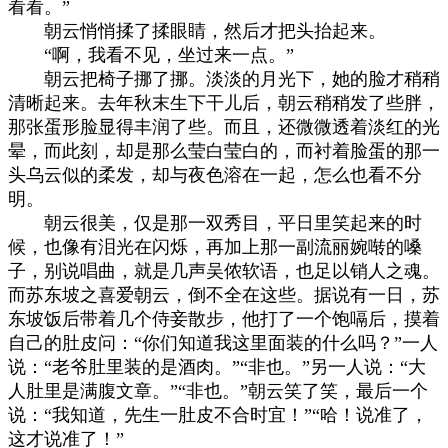
看看。”
朝云悄悄揉了揉眼睛，然后才把头抬起来。
“啊，我看不见，坐过来一点。”
朝云把椅子挪了挪。淡淡的月光下，她的脸才稍稍
清晰起来。去年秋末生下干儿后，朝云稍稍发了些胖，
那张蛋形脸显得丰润了些。而且，还微微透着淡红的光
晕，而此刻，却是那么莹白莹白的，而衬着脸蛋的那一
头乌云似的柔发，却与夜色溶在一起，怎么也看不分
明。
朝云很美，仅是那一双秀目，平日里笑起来的时
候，也像有泪光在闪烁，再加上那一副流丽婉啭的嗓
子，别说唱曲，就是几声吴侬软语，也足以销人之魂。
而苏东坡之喜爱朝云，倒不全在这些。据说有一日，苏
东坡饭后带着几个侍妾散步，他打了一个饱嗝后，摸着
自己的肚皮问：“你们知道我这里面装的什么吗？”一人
说：“老爷肚里装的是酒肉。”“非也。”另一人说：“大
人肚里是满腹文章。”“非也。”朝云笑了笑，最后一个
说：“我知道，先生一肚皮不合时宜！”“哈！说准了，
这才说准了！”