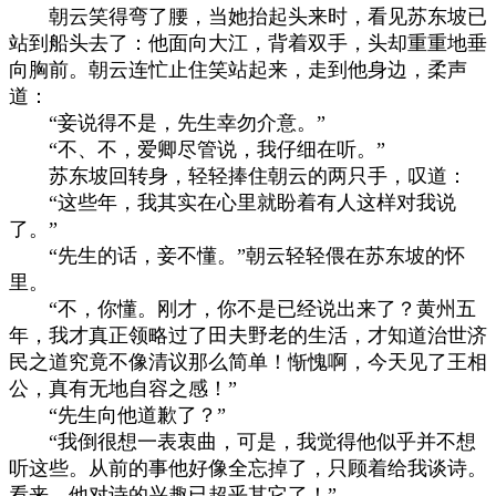
朝云笑得弯了腰，当她抬起头来时，看见苏东坡已
站到船头去了：他面向大江，背着双手，头却重重地垂
向胸前。朝云连忙止住笑站起来，走到他身边，柔声
道：
“妾说得不是，先生幸勿介意。”
“不、不，爱卿尽管说，我仔细在听。”
苏东坡回转身，轻轻捧住朝云的两只手，叹道：
“这些年，我其实在心里就盼着有人这样对我说
了。”
“先生的话，妾不懂。”朝云轻轻偎在苏东坡的怀
里。
“不，你懂。刚才，你不是已经说出来了？黄州五
年，我才真正领略过了田夫野老的生活，才知道治世济
民之道究竟不像清议那么简单！惭愧啊，今天见了王相
公，真有无地自容之感！”
“先生向他道歉了？”
“我倒很想一表衷曲，可是，我觉得他似乎并不想
听这些。从前的事他好像全忘掉了，只顾着给我谈诗。
看来，他对诗的兴趣已超乎其它了！”