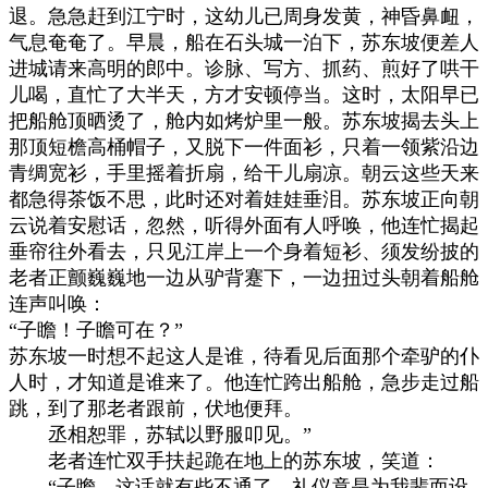
退。急急赶到江宁时，这幼儿已周身发黄，神昏鼻衄，
气息奄奄了。早晨，船在石头城一泊下，苏东坡便差人
进城请来高明的郎中。诊脉、写方、抓药、煎好了哄干
儿喝，直忙了大半天，方才安顿停当。这时，太阳早已
把船舱顶晒烫了，舱内如烤炉里一般。苏东坡揭去头上
那顶短檐高桶帽子，又脱下一件面衫，只着一领紫沿边
青绸宽衫，手里摇着折扇，给干儿扇凉。朝云这些天来
都急得茶饭不思，此时还对着娃娃垂泪。苏东坡正向朝
云说着安慰话，忽然，听得外面有人呼唤，他连忙揭起
垂帘往外看去，只见江岸上一个身着短衫、须发纷披的
老者正颤巍巍地一边从驴背蹇下，一边扭过头朝着船舱
连声叫唤：
“子瞻！子瞻可在？”
苏东坡一时想不起这人是谁，待看见后面那个牵驴的仆
人时，才知道是谁来了。他连忙跨出船舱，急步走过船
跳，到了那老者跟前，伏地便拜。
丞相恕罪，苏轼以野服叩见。”
老者连忙双手扶起跪在地上的苏东坡，笑道：
“子瞻。这话就有些不通了。礼仪竟是为我辈而设