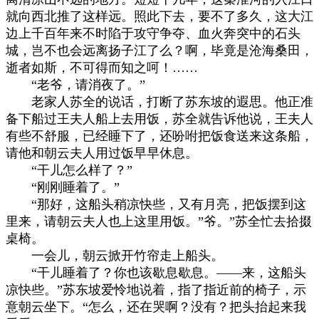
就向西北推了这样远。照此下去，要不了多久，这大江
边上千百年来不时陷于攻守争夺、血火奔突中的石头
城，岂不也会远离扬子江了么？啊，毕竟是沧海桑田，
逝者如斯，不可得而知之呵！……
“老爷，请消夜了。”
老家人苏全的说话，打断了苏东坡的遐思。他正准
备下船过王夫人船上去用饭，苏全就告诉他说，王夫人
有些不舒服，已经睡下了，还吩咐把饭食送来这条船，
请他和朝云夫人用过饭早早休息。
“干儿怎么样了？”
“刚刚睡着了。”
“那好，这船头稍凉快些，又有月亮，把饭摆到这
里来，请朝云夫人也上这里用饭。”爷。”苏全忙去拾掇
桌椅。
一会儿，朝云掀开竹帘走上船头。
“干儿睡着了？你也该歇息歇息。——来，这船头
凉快些。”苏东坡爱怜地说着，指了指近前的椅子，示
意朝云坐下。“怎么，还在哭啊？没有？把头抬起来我