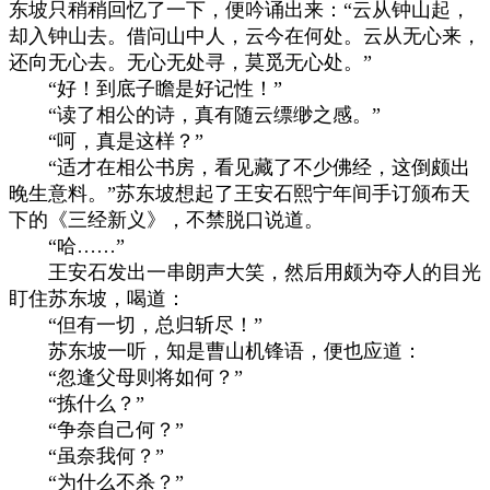
东坡只稍稍回忆了一下，便吟诵出来：“云从钟山起，
却入钟山去。借问山中人，云今在何处。云从无心来，
还向无心去。无心无处寻，莫觅无心处。”
“好！到底子瞻是好记性！”
“读了相公的诗，真有随云缥缈之感。”
“呵，真是这样？”
“适才在相公书房，看见藏了不少佛经，这倒颇出
晚生意料。”苏东坡想起了王安石熙宁年间手订颁布天
下的《三经新义》，不禁脱口说道。
“哈……”
王安石发出一串朗声大笑，然后用颇为夺人的目光
盯住苏东坡，喝道：
“但有一切，总归斩尽！”
苏东坡一听，知是曹山机锋语，便也应道：
“忽逢父母则将如何？”
“拣什么？”
“争奈自己何？”
“虽奈我何？”
“为什么不杀？”