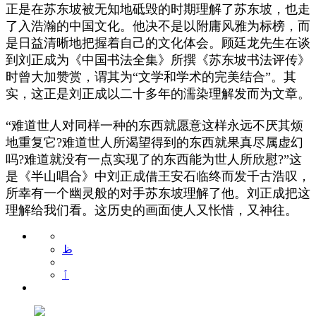
正是在苏东坡被无知地砥毁的时期理解了苏东坡，也走
了入浩瀚的中国文化。他决不是以附庸风雅为标榜，而
是日益清晰地把握着自己的文化体会。顾廷龙先生在谈
到刘正成为《中国书法全集》所撰《苏东坡书法评传》
时曾大加赞赏，谓其为“文学和学术的完美结合”。其
实，这正是刘正成以二十多年的濡染理解发而为文章。
“难道世人对同样一种的东西就愿意这样永远不厌其烦
地重复它?难道世人所渴望得到的东西就果真尽属虚幻
吗?难道就没有一点实现了的东西能为世人所欣慰?”这
是《半山唱合》中刘正成借王安石临终而发千古浩叹，
所幸有一个幽灵般的对手苏东坡理解了他。刘正成把这
理解给我们看。这历史的画面使人又怅惜，又神往。
ظ
ٱ