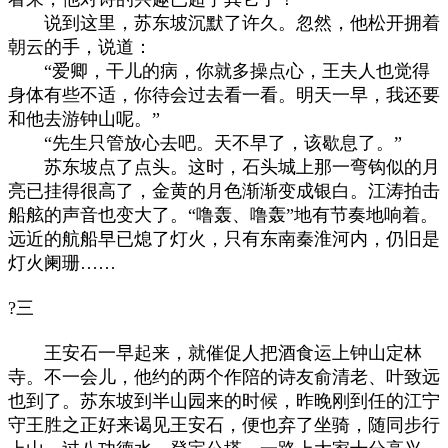
说到这里，苏东坡沉默了许久。忽然，他松开拥着
朝云的手，说道：
“爱卿，干儿的病，你就多操点心，王夫人也觉得
身体有些不适，你待会过去看一看。明天一早，我还要
和他去游钟山呢。”
“先生只管放心去吧。天不早了，该歇息了。”
苏东坡点了点头。这时，石头城上那一弯钩似的月
亮已挂得很高了，金黄的月色渐渐变成银白。江涛拍击
船舷的声音也变大了。“噜轰、噜轰”地有节奏地响着。
远近的航船早已熄了灯火，只有东南秦淮河内，仍旧是
灯火阑珊……
?三
王安石一早起来，就催促人把酒食运上钟山定林
寺。不一会儿，他约的两个作陪的诗友俞清老、叶致远
也到了。苏东坡到半山园来的时候，昨晚刚到任的江宁
守王胜之正好来谒见王安石，便也弃了坐骑，随同步行