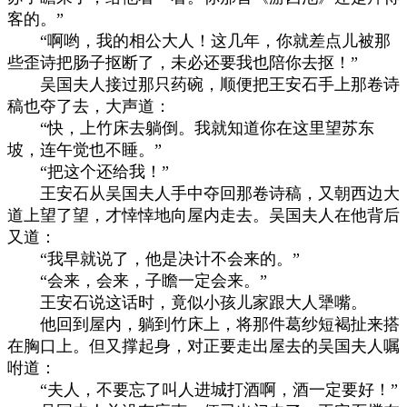
客的。”
“啊哟，我的相公大人！这几年，你就差点儿被那
些歪诗把肠子抠断了，未必还要我也陪你去抠！”
吴国夫人接过那只药碗，顺便把王安石手上那卷诗
稿也夺了去，大声道：
“快，上竹床去躺倒。我就知道你在这里望苏东
坡，连午觉也不睡。”
“把这个还给我！”
王安石从吴国夫人手中夺回那卷诗稿，又朝西边大
道上望了望，才悻悻地向屋内走去。吴国夫人在他背后
又道：
“我早就说了，他是决计不会来的。”
“会来，会来，子瞻一定会来。”
王安石说这话时，竟似小孩儿家跟大人犟嘴。
他回到屋内，躺到竹床上，将那件葛纱短褐扯来搭
在胸口上。但又撑起身，对正要走出屋去的吴国夫人嘱
咐道：
“夫人，不要忘了叫人进城打酒啊，酒一定要好！”