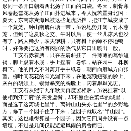
形同一条开口朝着西北扬子江面的口袋。冬天，刺骨寒
风卷起雪花从扬子江面扑进城来，令人恍若置身北国；
夏天，东南凉爽海风被这些龙虎所挡，把江宁城变成了
一个蒸笼。钟山南簏白塘一带，虽说地势开阔，竹木葱
茏，但到了这夏秋之交、午时以后，便一丝儿凉风也没
有了，路人稀少，农夫辍耕，只有树上的蝉不停地鸣
叫，好像要把这所有闷胀的热气从它口里喷出一般。
王安石赤着膊，只在左肩斜挂了一件薄薄的葛纱短
褐，脚上趿着木屐，手上捏着一卷纸，站在园中一株柳
树下。他的目光不时离开手中纸卷，朝西面府城方向张
望。柳叶间花花的阳光漏下来，在他宽额短颚的脸上、
灰白的胡须上、锁骨暴突的胸膛上，闪着粼粼光斑。
王安石从熙宁九年秋天再度罢相后，虽说挂着“以
使相判江宁府”的高贵虚衔，却不愿住在繁华的城里，
而是选了这离城七里半、离钟山山头亦七里半的乡野地
方，修了一个园子住了下来，这园子就取名“半山园”。
其实，这也难得算是一个园子，因为它四周并没有一点
墙垣，不过是几间仅能避避风雨的房舍而已。