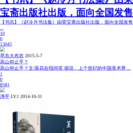
宝斋出版社出版，面向全国发售
【书讯】《赵冷月书法集》由荣宝斋出版社出版，面向全国发售
...
10
0
13045
琴岛大布衣
2015-5-7
高山仰止乎？
高山仰止乎？文/落花在指间笑 据说，上个世纪的中国美术界 ...
1
0
8581
净平
LV.1
2014-10-31