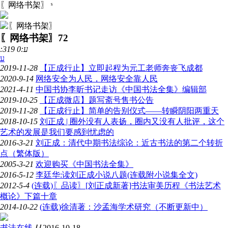
〖网络书架〗
ˢ
〖网络书架〗
72
:319 ע:0
ע
2019-11-28
【正成行止】立即起程为元工老师奔丧飞成都
2020-9-14
网络安全为人民，网络安全靠人民
2021-4-11
中国书协李昕书记走访《中国书法全集》编辑部
2019-10-25
【正成微店】题写斋号售书公告
2019-11-28
【正成行止】简单的告别仪式——转瞬阴阳两重天
2018-10-15
刘正成 | 圈外没有人表扬，圈内又没有人批评，这个
艺术的发展是我们要感到忧虑的
2016-3-21
刘正成：清代中期书法综论：近古书法的第二个转折
点（繁体版）
2005-3-21
欢迎购买《中国书法全集》
2016-5-12
李廷华:读刘正成小说八题(连载附小说集全文)
2012-5-4
(连载)〖品读〗[刘正成新著]书法审美历程《书法艺术
概论》下篇十章
2014-10-22
(连载)徐清著：沙孟海学术研究（不断更新中）
书法在线
Ա
2016-10-18