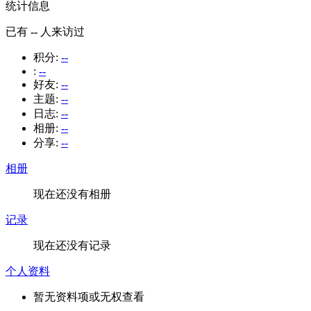
统计信息
已有
--
人来访过
积分:
--
:
--
好友:
--
主题:
--
日志:
--
相册:
--
分享:
--
相册
现在还没有相册
记录
现在还没有记录
个人资料
暂无资料项或无权查看