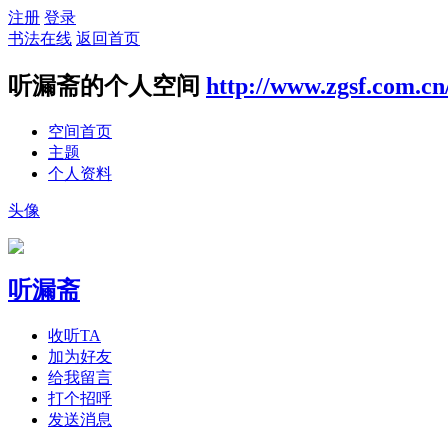
注册
登录
书法在线
返回首页
听漏斋的个人空间
http://www.zgsf.com.cn
空间首页
主题
个人资料
头像
听漏斋
收听TA
加为好友
给我留言
打个招呼
发送消息