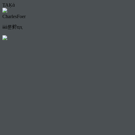
TAĶά
CharlesFoer
ɨɨά룬鿴ҵҳ