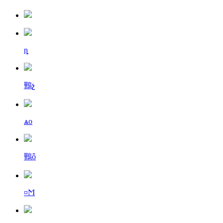
ȵ
鷨չ
ѧо
鷨ȫ
¤Ϻ