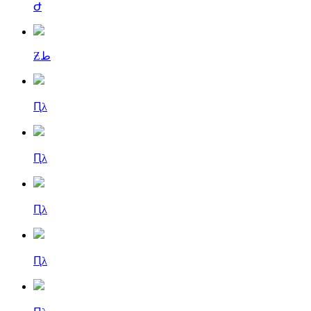
Ժ
Ƶط
Ԥλ
Ԥλ
Ԥλ
Ԥλ