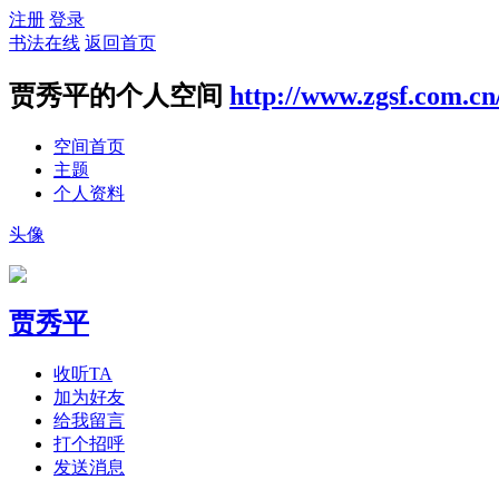
注册
登录
书法在线
返回首页
贾秀平的个人空间
http://www.zgsf.com.cn
空间首页
主题
个人资料
头像
贾秀平
收听TA
加为好友
给我留言
打个招呼
发送消息