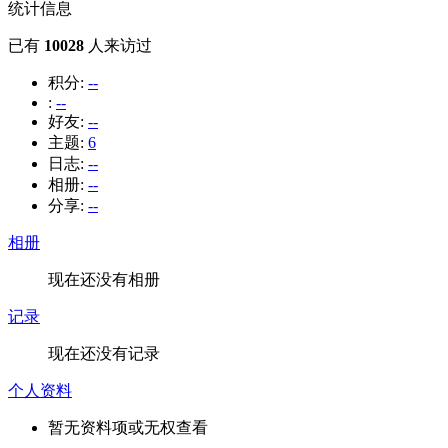
统计信息
已有
10028
人来访过
积分:
--
:
--
好友:
--
主题:
6
日志:
--
相册:
--
分享:
--
相册
现在还没有相册
记录
现在还没有记录
个人资料
暂无资料项或无权查看