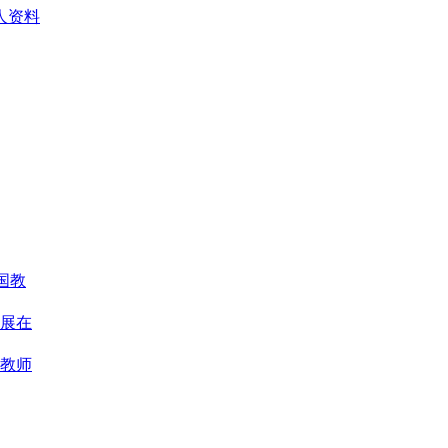
人资料
国教
展在
教师