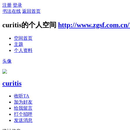
注册
登录
书法在线
返回首页
curitis的个人空间
http://www.zgsf.com.cn
空间首页
主题
个人资料
头像
curitis
收听TA
加为好友
给我留言
打个招呼
发送消息