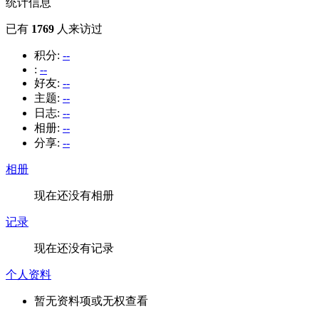
统计信息
已有
1769
人来访过
积分:
--
:
--
好友:
--
主题:
--
日志:
--
相册:
--
分享:
--
相册
现在还没有相册
记录
现在还没有记录
个人资料
暂无资料项或无权查看