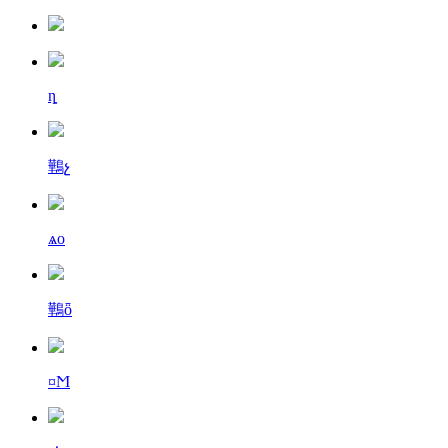
ȵ
鷨չ
ѧо
鷨ȫ
¤Ϻ