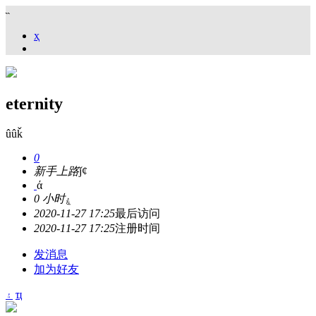
˵
ҳ
eternity
ûûǩ
0
新手上路
ǰȼ
ά
0 小时
ۼ
2020-11-27 17:25
最后访问
2020-11-27 17:25
注册时间
发消息
加为好友
۽
ҵ