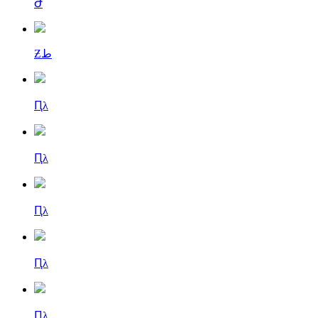
Ժ
Ƶط
Ԥλ
Ԥλ
Ԥλ
Ԥλ
Ԥλ