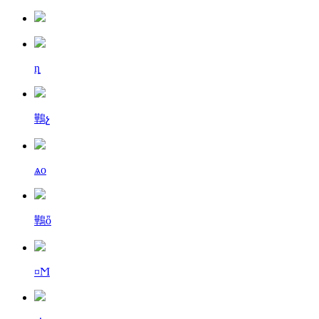
ȵ
鷨չ
ѧо
鷨ȫ
¤Ϻ