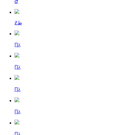
Ժ
Ƶط
Ԥλ
Ԥλ
Ԥλ
Ԥλ
Ԥλ