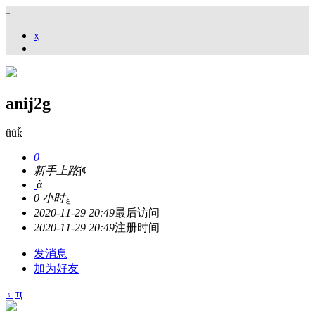
˵
ҳ
anij2g
ûûǩ
0
新手上路
ǰȼ
ά
0 小时
ۼ
2020-11-29 20:49
最后访问
2020-11-29 20:49
注册时间
发消息
加为好友
۽
ҵ