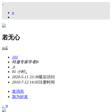
˵
ҳ
若无心
ûûǩ
101
特邀专家学者
ǰȼ
ά
81 小时
ۼ
2020-5-11 23:38
最后访问
2010-7-12 14:05
注册时间
发消息
加为好友
۽
ҵ