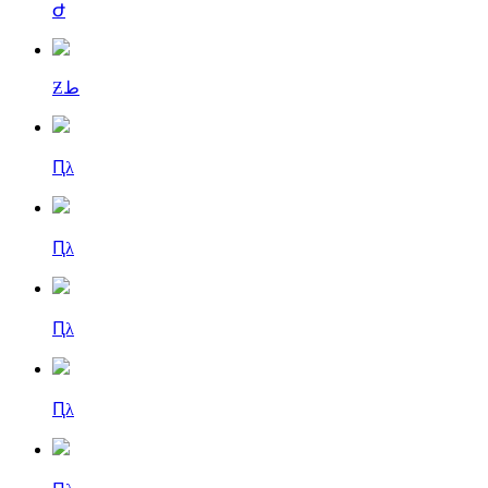
Ժ
Ƶط
Ԥλ
Ԥλ
Ԥλ
Ԥλ