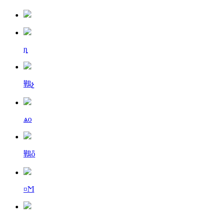
ȵ
鷨չ
ѧо
鷨ȫ
¤Ϻ