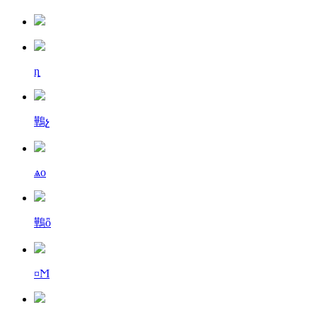
ȵ
鷨չ
ѧо
鷨ȫ
¤Ϻ