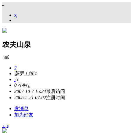
˵
ҳ
农夫山泉
ûûǩ
2
新手上路
ǰȼ
ά
0 小时
ۼ
2007-10-7 16:24
最后访问
2005-5-21 07:02
注册时间
发消息
加为好友
۽
ҵ