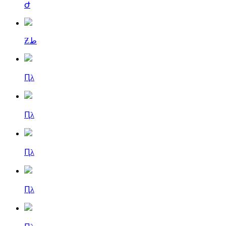
Ժ
Ƶط
Ԥλ
Ԥλ
Ԥλ
Ԥλ