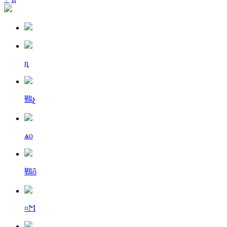
ȵ
鷨չ
ѧо
鷨ȫ
¤Ϻ