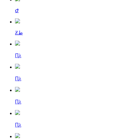
Ժ
Ƶط
Ԥλ
Ԥλ
Ԥλ
Ԥλ