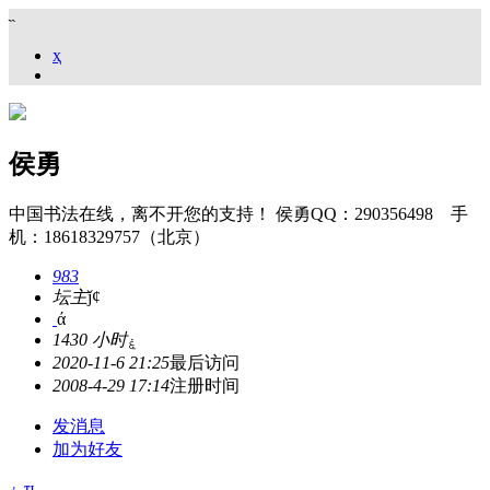
˵
ҳ
侯勇
中国书法在线，离不开您的支持！ 侯勇QQ：290356498 手
机：18618329757（北京）
983
坛主
ǰȼ
ά
1430 小时
ۼ
2020-11-6 21:25
最后访问
2008-4-29 17:14
注册时间
发消息
加为好友
۽
ҵ