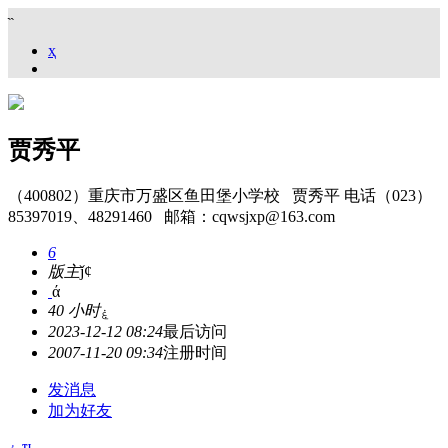
˵
ҳ
贾秀平
（400802）重庆市万盛区鱼田堡小学校 贾秀平 电话（023）
85397019、48291460 邮箱：cqwsjxp@163.com
6
版主
ǰȼ
ά
40 小时
ۼ
2023-12-12 08:24
最后访问
2007-11-20 09:34
注册时间
发消息
加为好友
۽
ҵ