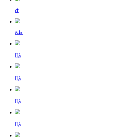
Ժ
Ƶط
Ԥλ
Ԥλ
Ԥλ
Ԥλ