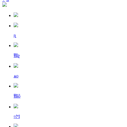
ȵ
鷨չ
ѧо
鷨ȫ
¤Ϻ