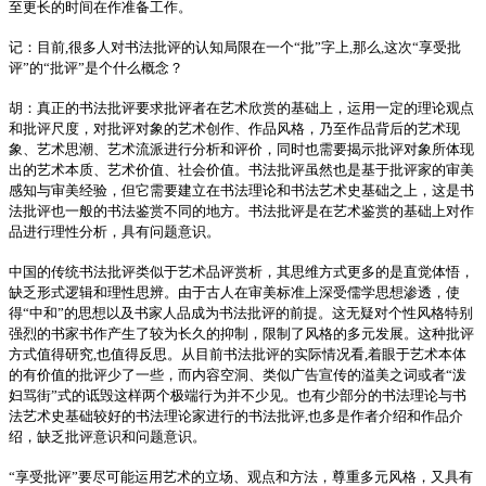
至更长的时间在作准备工作。
记：目前,很多人对书法批评的认知局限在一个“批”字上,那么,这次“享受批
评”的“批评”是个什么概念？
胡：真正的书法批评要求批评者在艺术欣赏的基础上，运用一定的理论观点
和批评尺度，对批评对象的艺术创作、作品风格，乃至作品背后的艺术现
象、艺术思潮、艺术流派进行分析和评价，同时也需要揭示批评对象所体现
出的艺术本质、艺术价值、社会价值。书法批评虽然也是基于批评家的审美
感知与审美经验，但它需要建立在书法理论和书法艺术史基础之上，这是书
法批评也一般的书法鉴赏不同的地方。书法批评是在艺术鉴赏的基础上对作
品进行理性分析，具有问题意识。
中国的传统书法批评类似于艺术品评赏析，其思维方式更多的是直觉体悟，
缺乏形式逻辑和理性思辨。由于古人在审美标准上深受儒学思想渗透，使
得“中和”的思想以及书家人品成为书法批评的前提。这无疑对个性风格特别
强烈的书家书作产生了较为长久的抑制，限制了风格的多元发展。这种批评
方式值得研究,也值得反思。从目前书法批评的实际情况看,着眼于艺术本体
的有价值的批评少了一些，而内容空洞、类似广告宣传的溢美之词或者“泼
妇骂街”式的诋毁这样两个极端行为并不少见。也有少部分的书法理论与书
法艺术史基础较好的书法理论家进行的书法批评,也多是作者介绍和作品介
绍，缺乏批评意识和问题意识。
“享受批评”要尽可能运用艺术的立场、观点和方法，尊重多元风格，又具有