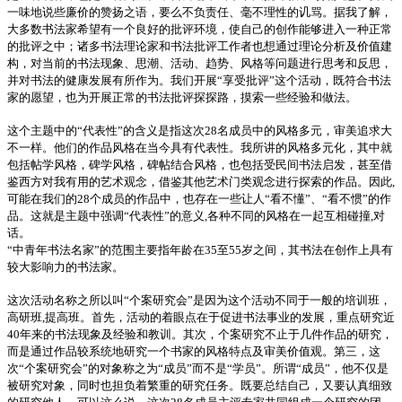
一味地说些廉价的赞扬之语，要么不负责任、毫不理性的讥骂。据我了解，
大多数书法家希望有一个良好的批评环境，使自己的创作能够进入一种正常
的批评之中；诸多书法理论家和书法批评工作者也想通过理论分析及价值建
构，对当前的书法现象、思潮、活动、趋势、风格等问题进行思考和反思，
并对书法的健康发展有所作为。我们开展“享受批评”这个活动，既符合书法
家的愿望，也为开展正常的书法批评探探路，摸索一些经验和做法。
这个主题中的“代表性”的含义是指这次28名成员中的风格多元，审美追求大
不一样。他们的作品风格在当今具有代表性。我所讲的风格多元化，其中就
包括帖学风格，碑学风格，碑帖结合风格，也包括受民间书法启发，甚至借
鉴西方对我有用的艺术观念，借鉴其他艺术门类观念进行探索的作品。因此,
可能在我们的28个成员的作品中，也存在一些让人“看不懂”、“看不惯”的作
品。这就是主题中强调“代表性”的意义,各种不同的风格在一起互相碰撞,对
话。
“中青年书法名家”的范围主要指年龄在35至55岁之间，其书法在创作上具有
较大影响力的书法家。
这次活动名称之所以叫“个案研究会”是因为这个活动不同于一般的培训班，
高研班,提高班。首先，活动的着眼点在于促进书法事业的发展，重点研究近
40年来的书法现象及经验和教训。其次，个案研究不止于几件作品的研究，
而是通过作品较系统地研究一个书家的风格特点及审美价值观。第三，这
次“个案研究会”的对象称之为“成员”而不是“学员”。所谓“成员”，他不仅是
被研究对象，同时也担负着繁重的研究任务。既要总结自己，又要认真细致