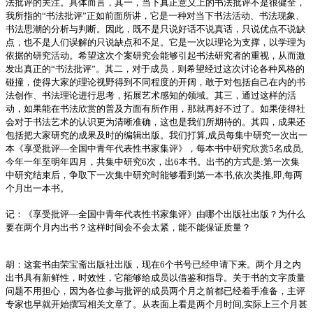
法批评的关注。具体而言，其一，当下真正意义上的书法批评不是很健全，
我所指的“书法批评”正如前面所讲，它是一种对当下书法活动、书法现象、
书法思潮的分析与判断。因此，既不是只说好话不说真话，只说优点不说缺
点，也不是人们误解的只说缺点和不足。它是一次以理论为支撑，以学理为
依据的研究活动。希望这次个案研究会能够引起书法研究者的重视，从而激
发出真正的“书法批评”。其二，对于成员，则希望经过这次讨论各种风格的
碰撞，使得大家的理论视野得到不同程度的开阔，敢于对包括自己在内的书
法创作、书法理论进行思考，拓展艺术感知的领域。其三，通过这样的活
动，如果能在书法欣赏的普及方面有所作用，那就再好不过了。如果使得社
会对于书法艺术的认识更为清晰准确，这也是我们所期待的。其四，成果还
包括把大家研究的成果及时的编辑出版。我们打算,成员每集中研究一次出一
本《享受批评—全国中青年代表性书家集评》，每本书中研究欣赏5名成员,
今年一年至明年四月，共集中研究6次，出6本书。出书的方式是:第一次集
中研究结束后，争取下一次集中研究时能够看到第一本书,依次类推,即,每两
个月出一本书。
记：《享受批评—全国中青年代表性书家集评》由哪个出版社出版？为什么
要在两个月内出书？这样时间会不会太紧，能不能保证质量？
胡：这套书由荣宝斋出版社出版，现在6个书号已经申请下来。两个月之内
出书具有新鲜性，时效性，它能够给成员以借鉴和指导。关于书的文字质量
问题不用担心，因为各位参与批评的成员两个月之前都已经着手准备，主评
专家也早就开始撰写相关文章了。从表面上看是两个月时间,实际上三个月甚