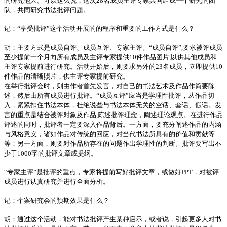
的研究他人。可以这么说，这次28名成员主评专家共同组成一个研究的团
队，共同研究书法批评问题。
记：“享受批评”这个活动开展的的程序和重要的工作方式是什么？
胡：主要方式是成员自评、成员互评、专家主评。“成员自评”,要求被评成员
至少提前一个月向所有成员及主评专家提供10件作品图片,以供其他成员和
主评专家提前进行研究。活动开始后，则要求另外的23名成员，立即提供10
件作品的清晰照片，供主评专家提前研究。
在举行批评会时，则由作者首先发言，对自己的书法艺术及作品作简要陈
述，然后由所有成员进行批评。“成员互评”应当是学理性批评，从作品切
入，紧紧扣住书法本体，杜绝说些与书法本体无关的空话、套话、假话。发
言的重点是结合被评对象及作品,陈述批评理念，阐述理论观点。在进行作品
评述的同时，批评者一定要深入作品背后。一方面，要充分阐述作品的内涵
与风格意义，诸如作品对传统的回应，对当代书法所具有的价值和贡献等
等；另一方面，则要对作品所存在的问题作出学理性的判断。批评要写出不
少于1000字的批评文章或提纲。
“专家主评”是批评的重点，专家将提前写好批评文章，或做好PPT，对被评
成员进行认真研究并进行全面分析。
记：个案研究会的预期效果是什么？
胡：通过这个活动，能对书法批评产生某种启示，或者说，引起更多人对书