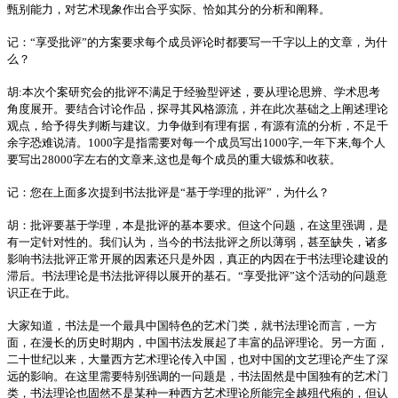
甄别能力，对艺术现象作出合乎实际、恰如其分的分析和阐释。
记：“享受批评”的方案要求每个成员评论时都要写一千字以上的文章，为什
么？
胡:本次个案研究会的批评不满足于经验型评述，要从理论思辨、学术思考
角度展开。要结合讨论作品，探寻其风格源流，并在此次基础之上阐述理论
观点，给予得失判断与建议。力争做到有理有据，有源有流的分析，不足千
余字恐难说清。1000字是指需要对每一个成员写出1000字,一年下来,每个人
要写出28000字左右的文章来,这也是每个成员的重大锻炼和收获。
记：您在上面多次提到书法批评是“基于学理的批评”，为什么？
胡：批评要基于学理，本是批评的基本要求。但这个问题，在这里强调，是
有一定针对性的。我们认为，当今的书法批评之所以薄弱，甚至缺失，诸多
影响书法批评正常开展的因素还只是外因，真正的内因在于书法理论建设的
滞后。书法理论是书法批评得以展开的基石。“享受批评”这个活动的问题意
识正在于此。
大家知道，书法是一个最具中国特色的艺术门类，就书法理论而言，一方
面，在漫长的历史时期内，中国书法发展起了丰富的品评理论。另一方面，
二十世纪以来，大量西方艺术理论传入中国，也对中国的文艺理论产生了深
远的影响。在这里需要特别强调的一问题是，书法固然是中国独有的艺术门
类，书法理论也固然不是某种一种西方艺术理论所能完全越殂代疱的，但认