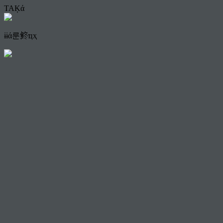
TAĶά
ɨɨά룬鿴ҵҳ