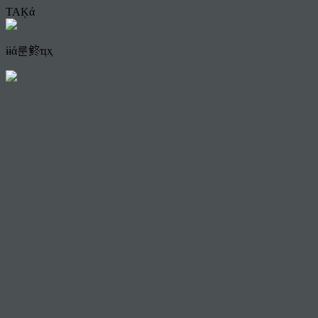
TAĶά
ɨɨά룬鿴ҵҳ