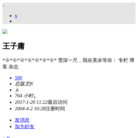
˵
ҳ
王子庸
*※*※*※*※*※*※*※* 雪深一尺，我在美浓等你： 专栏 博
客 杂志
580
总版主
ǰȼ
ά
764 小时
ۼ
2017-1-20 11:22
最后访问
2004-4-2 10:28
注册时间
发消息
加为好友
۽
ҵ