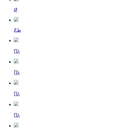
Ժ
Ƶط
Ԥλ
Ԥλ
Ԥλ
Ԥλ