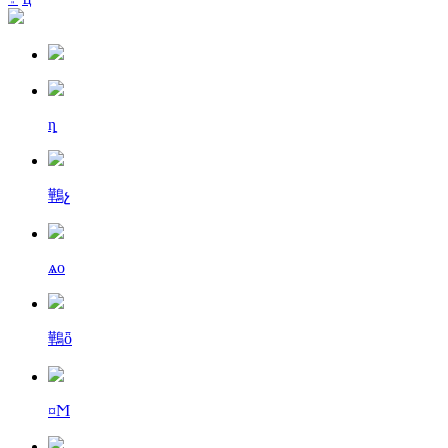
ȵ
鷨չ
ѧо
鷨ȫ
¤Ϻ