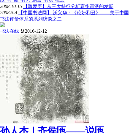
以“书”或“书艺”涵盖“书法”概念
2008-10-15
【魏爱臣】从三大特征分析嘉州画派的发展
2008-5-4
【中国书法网】 沃兴华：《论妍和丑》——关于中国
书法评价体系的系列访谈之二
书法在线
Ա
2016-12-12
孙人杰｜齐侯匜——说匜