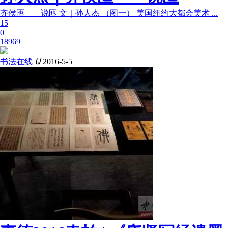
齐侯匜——说匜 文｜孙人杰 （图一） 美国纽约大都会美术 ...
15
0
18969
书法在线
Ա
2016-5-5