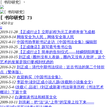
〖书印研究〗
ˢ
〖书印研究〗
73
:450 ע:0
ע
2019-11-28
【正成行止】立即起程为元工老师奔丧飞成都
2020-9-14
网络安全为人民，网络安全靠人民
2021-4-11
中国书协李昕书记走访《中国书法全集》编辑部
2019-10-25
【正成微店】题写斋号售书公告
2019-11-28
【正成行止】简单的告别仪式——转瞬阴阳两重天
2018-10-15
刘正成 | 圈外没有人表扬，圈内又没有人批评，这个
艺术的发展是我们要感到忧虑的
2016-3-21
刘正成：清代中期书法综论：近古书法的第二个转折
点（繁体版）
2005-3-21
欢迎购买《中国书法全集》
2016-5-12
李廷华:读刘正成小说八题(连载附小说集全文)
2012-5-4
(连载)〖品读〗[刘正成新著]书法审美历程《书法艺术
概论》下篇十章
2010-2-1
白谦慎谈书法和精英文化
2009-10-11
刘兆彬：把“法”从“上帝”的宝座上拉下来——