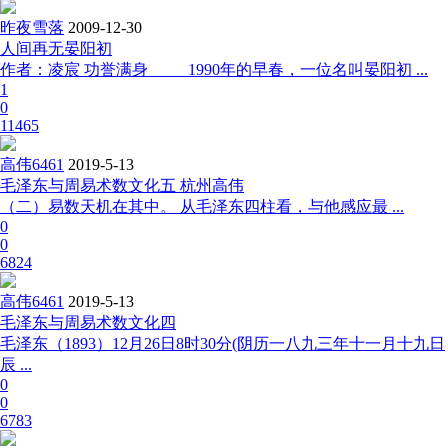
昨夜雪落
2009-12-30
人间再无晏阳初
作者：凌宸 功誉满身 1990年的早春，一位名叫晏阳初 ...
1
0
11465
高伟6461
2019-5-13
毛泽东与周易术数文化五 杭州高伟
（二）易数天机在其中。 从毛泽东四柱看，与他感应最 ...
0
0
6824
高伟6461
2019-5-13
毛泽东与周易术数文化四
毛泽东（1893）12月26日8时30分(阴历一八九三年十一月十九日
辰 ...
0
0
6783