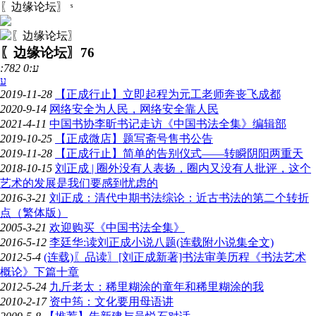
〖边缘论坛〗
ˢ
〖边缘论坛〗
76
:782 ע:0
ע
2019-11-28
【正成行止】立即起程为元工老师奔丧飞成都
2020-9-14
网络安全为人民，网络安全靠人民
2021-4-11
中国书协李昕书记走访《中国书法全集》编辑部
2019-10-25
【正成微店】题写斋号售书公告
2019-11-28
【正成行止】简单的告别仪式——转瞬阴阳两重天
2018-10-15
刘正成 | 圈外没有人表扬，圈内又没有人批评，这个
艺术的发展是我们要感到忧虑的
2016-3-21
刘正成：清代中期书法综论：近古书法的第二个转折
点（繁体版）
2005-3-21
欢迎购买《中国书法全集》
2016-5-12
李廷华:读刘正成小说八题(连载附小说集全文)
2012-5-4
(连载)〖品读〗[刘正成新著]书法审美历程《书法艺术
概论》下篇十章
2012-5-24
九斤老太：稀里糊涂的童年和稀里糊涂的我
2010-2-17
资中筠：文化要用母语讲