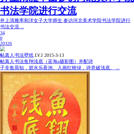
书法学院进行交流
井上清雅率和洋女子大学师生 参访河北美术学院书法学院进行
书法交流 ...
34
0
20326
帖真人书法壁纸
LV.1
2015-3-13
帖真人书法鱼翔浅底（蓝海a摄影图）并配诗
子非鱼焉知，碧水乐盈池。入画红映绿，诗意破浅底。 ...