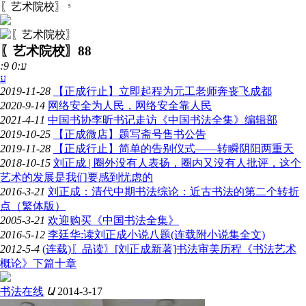
〖艺术院校〗
ˢ
〖艺术院校〗
88
:9 ע:0
ע
2019-11-28
【正成行止】立即起程为元工老师奔丧飞成都
2020-9-14
网络安全为人民，网络安全靠人民
2021-4-11
中国书协李昕书记走访《中国书法全集》编辑部
2019-10-25
【正成微店】题写斋号售书公告
2019-11-28
【正成行止】简单的告别仪式——转瞬阴阳两重天
2018-10-15
刘正成 | 圈外没有人表扬，圈内又没有人批评，这个
艺术的发展是我们要感到忧虑的
2016-3-21
刘正成：清代中期书法综论：近古书法的第二个转折
点（繁体版）
2005-3-21
欢迎购买《中国书法全集》
2016-5-12
李廷华:读刘正成小说八题(连载附小说集全文)
2012-5-4
(连载)〖品读〗[刘正成新著]书法审美历程《书法艺术
概论》下篇十章
书法在线
Ա
2014-3-17