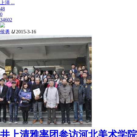
上清 ...
48
0
34602
侯勇
Ա
2015-3-16
井上清雅率团参访河北美术学院