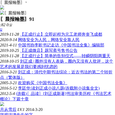
〖晨报翰墨〗
ˢ
〖晨报翰墨〗
91
:82 ע:0
ע
2019-11-28
【正成行止】立即起程为元工老师奔丧飞成都
2020-9-14
网络安全为人民，网络安全靠人民
2021-4-11
中国书协李昕书记走访《中国书法全集》编辑部
2019-10-25
【正成微店】题写斋号售书公告
2019-11-28
【正成行止】简单的告别仪式——转瞬阴阳两重天
2018-10-15
刘正成 | 圈外没有人表扬，圈内又没有人批评，这个
艺术的发展是我们要感到忧虑的
2016-3-21
刘正成：清代中期书法综论：近古书法的第二个转折
点（繁体版）
2005-3-21
欢迎购买《中国书法全集》
2016-5-12
李廷华:读刘正成小说八题(连载附小说集全文)
2012-5-4
(连载)〖品读〗[刘正成新著]书法审美历程《书法艺术
概论》下篇十章
月从雪后
LV.1
2014-3-20
拜观沈津先生的字。