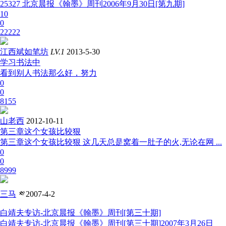
25327 北京晨报《翰墨》周刊2006年9月30日[第九期]
10
0
22222
江西斌如笔坊
LV.1
2013-5-30
学习书法中
看到别人书法那么好，努力
0
0
8155
山老西
2012-10-11
第三章这个女孩比较狠
第三章这个女孩比较狠 这几天总是窝着一肚子的火,无论在网 ...
0
0
8999
三马
༭
2007-4-2
白靖夫专访-北京晨报《翰墨》周刊[第三十期]
白靖夫专访-北京晨报《翰墨》周刊[第三十期]2007年3月26日