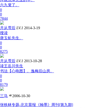
六九叟了。
0
0
7844
月从雪后
LV.1
2014-3-19
搜读
唐玉虬先生。
0
0
8275
月从雪后
LV.1
2013-10-28
读王岳川先生
书法【心电图】。逸梅后山房。
0
0
8179
三马
༭
2006-10-30
张铁林专题-北京晨报《翰墨》周刊[第九期]